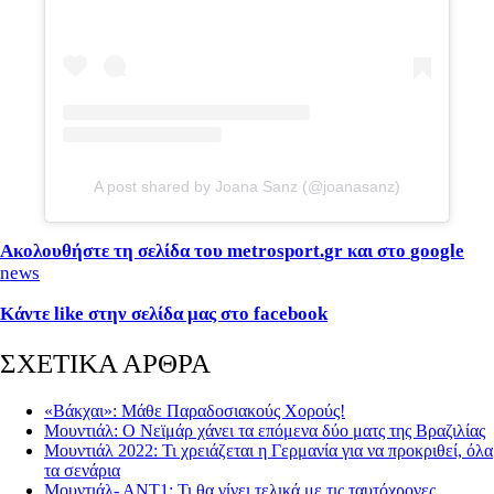
A post shared by Joana Sanz (@joanasanz)
Ακολουθήστε τη σελίδα του metrosport.
gr
και στο
google
news
Κάντε
like
στην σελίδα μας στο
facebook
ΣΧΕΤΙΚΑ ΑΡΘΡΑ
«Βάκχαι»: Μάθε Παραδοσιακούς Χορούς!
Μουντιάλ: Ο Νεϊμάρ χάνει τα επόμενα δύο ματς της Βραζιλίας
Μουντιάλ 2022: Τι χρειάζεται η Γερμανία για να προκριθεί, όλα
τα σενάρια
Μουντιάλ- ΑΝΤ1: Τι θα γίνει τελικά με τις ταυτόχρονες