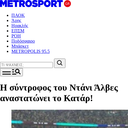
ΠΑΟΚ
Άρης
Ηρακλής
ΕΠΣΜ
ΡΟΗ
Ποδόσφαιρο
Μπάσκετ
METROPOLIS 95.5
Η σύντροφος του Ντάνι Άλβες
αναστατώνει το Κατάρ!