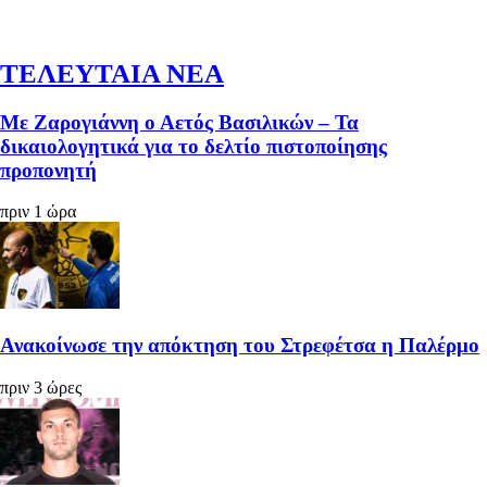
ΤΕΛΕΥΤΑΙΑ ΝΕΑ
Με Ζαρογιάννη ο Αετός Βασιλικών – Τα
δικαιολογητικά για το δελτίο πιστοποίησης
προπονητή
πριν 1 ώρα
Ανακοίνωσε την απόκτηση του Στρεφέτσα η Παλέρμο
πριν 3 ώρες