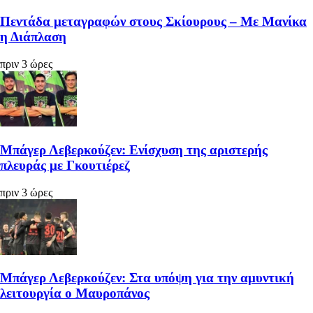
Πεντάδα μεταγραφών στους Σκίουρους – Με Μανίκα
η Διάπλαση
πριν 3 ώρες
Μπάγερ Λεβερκούζεν: Ενίσχυση της αριστερής
πλευράς με Γκουτιέρεζ
πριν 3 ώρες
Μπάγερ Λεβερκούζεν: Στα υπόψη για την αμυντική
λειτουργία ο Μαυροπάνος