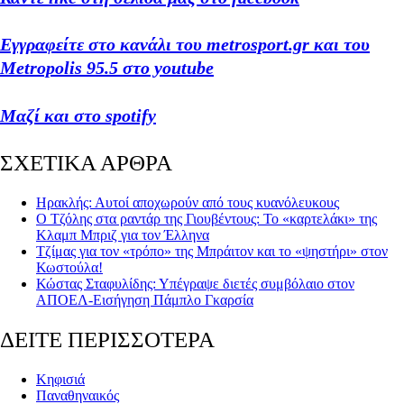
Εγγραφείτε στο κανάλι του metrosport.gr και του
Metropolis 95.5 στο youtube
Μαζί και στο spotify
ΣΧΕΤΙΚΑ ΑΡΘΡΑ
Ηρακλής: Αυτοί αποχωρούν από τους κυανόλευκους
Ο Τζόλης στα ραντάρ της Γιουβέντους: Το «καρτελάκι» της
Κλαμπ Μπριζ για τον Έλληνα
Τζίμας για τον «τρόπο» της Μπράιτον και το «ψηστήρι» στον
Κωστούλα!
Κώστας Σταφυλίδης: Υπέγραψε διετές συμβόλαιο στον
ΑΠΟΕΛ-Εισήγηση Πάμπλο Γκαρσία
ΔΕΙΤΕ ΠΕΡΙΣΣΟΤΕΡΑ
Κηφισιά
Παναθηναικός