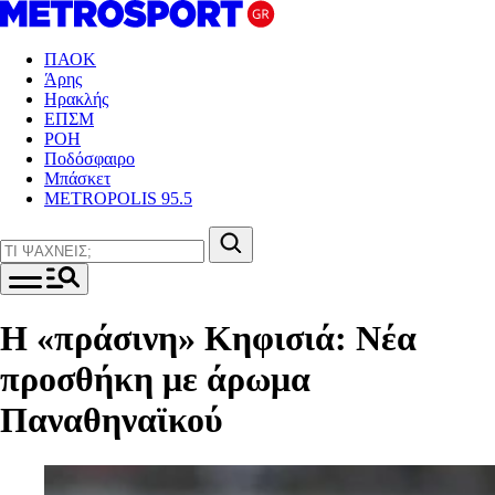
ΠΑΟΚ
Άρης
Ηρακλής
ΕΠΣΜ
ΡΟΗ
Ποδόσφαιρο
Μπάσκετ
METROPOLIS 95.5
Η «πράσινη» Κηφισιά: Νέα
προσθήκη με άρωμα
Παναθηναϊκού