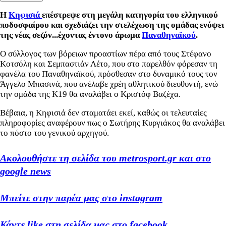
Η
Κηφισιά
επέστρεψε στη μεγάλη κατηγορία του ελληνικού
ποδοσφαίρου και σχεδιάζει την στελέχωση της ομάδας ενόψει
της νέας σεζόν...έχοντας έντονο άρωμα
Παναθηναϊκού
.
Ο σύλλογος των βόρειων προαστίων πέρα από τους Στέφανο
Κοτσόλη και Σεμπαστιάν Λέτο, που στο παρελθόν φόρεσαν τη
φανέλα του Παναθηναϊκού, πρόσθεσαν στο δυναμικό τους τον
Άγγελο Μπασινά, που ανέλαβε χρέη αθλητικού διευθυντή, ενώ
την ομάδα της Κ19 θα αναλάβει ο Κριστόφ Βαζέχα.
Βέβαια, η Κηφισιά δεν σταματάει εκεί, καθώς οι τελευταίες
πληροφορίες αναφέρουν πως ο Σωτήρης Κυργιάκος θα αναλάβει
το πόστο του γενικού αρχηγού.
Ακολουθήστε τη σελίδα του metrosport.gr και στο
google news
Μπείτε στην παρέα μας στο instagram
Κάντε like στη σελίδα μας στο facebook