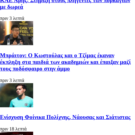
ΚΑΕ Άρης: Στήριξη στους πληγέντες των πυρκαγιών
με δωρεά
πριν 3 λεπτά
Μπράιτον: Ο Κωστούλας και ο Τζίμας έκαναν
έκπληξη στα παιδιά των ακαδημιών και έπαιξαν μαζί
τους ποδόσφαιρο στην άμμο
πριν 3 λεπτά
Ενίσχυση Φοίνικα Πολίχνης, Νάουσας και Σιάτιστας
πριν 18 λεπτά