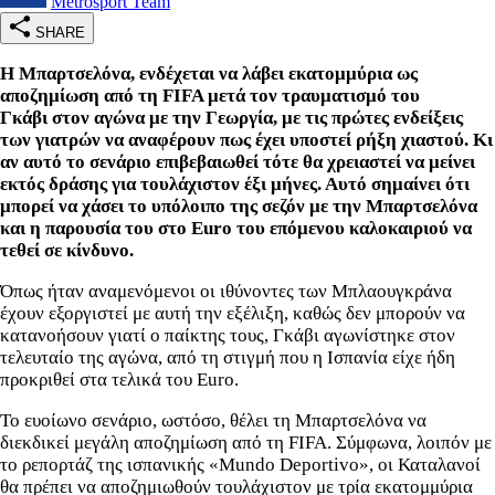
Metrosport Team
SHARE
Η Μπαρτσελόνα, ενδέχεται να λάβει εκατομμύρια ως
αποζημίωση από τη FIFA μετά τον τραυματισμό του
Γκάβι στον αγώνα με την Γεωργία, με τις πρώτες ενδείξεις
των γιατρών να αναφέρουν πως έχει υποστεί ρήξη χιαστού. Κι
αν αυτό το σενάριο επιβεβαιωθεί τότε θα χρειαστεί να μείνει
εκτός δράσης για τουλάχιστον έξι μήνες. Αυτό σημαίνει ότι
μπορεί να χάσει το υπόλοιπο της σεζόν με την Μπαρτσελόνα
και η παρουσία του στο Euro του επόμενου καλοκαιριού να
τεθεί σε κίνδυνο.
Όπως ήταν αναμενόμενοι οι ιθύνοντες των Μπλαουγκράνα
έχουν εξοργιστεί με αυτή την εξέλιξη, καθώς δεν μπορούν να
κατανοήσουν γιατί ο παίκτης τους, Γκάβι αγωνίστηκε στον
τελευταίο της αγώνα, από τη στιγμή που η Ισπανία είχε ήδη
προκριθεί στα τελικά του Euro.
Το ευοίωνο σενάριο, ωστόσο, θέλει τη Μπαρτσελόνα να
διεκδικεί μεγάλη αποζημίωση από τη FIFA. Σύμφωνα, λοιπόν με
το ρεπορτάζ της ισπανικής «Mundo Deportivo», οι Καταλανοί
θα πρέπει να αποζημιωθούν τουλάχιστον με τρία εκατομμύρια