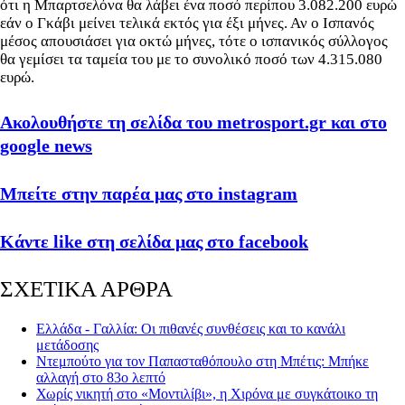
ότι η Μπαρτσελόνα θα λάβει ένα ποσό περίπου 3.082.200 ευρώ
εάν ο Γκάβι μείνει τελικά εκτός για έξι μήνες. Αν ο Ισπανός
μέσος απουσιάσει για οκτώ μήνες, τότε ο ισπανικός σύλλογος
θα γεμίσει τα ταμεία του με το συνολικό ποσό των 4.315.080
ευρώ.
Ακολουθήστε τη σελίδα του metrosport.gr και στο
google news
Μπείτε στην παρέα μας στο instagram
Κάντε like στη σελίδα μας στο facebook
ΣΧΕΤΙΚΑ ΑΡΘΡΑ
Ελλάδα - Γαλλία: Οι πιθανές συνθέσεις και το κανάλι
μετάδοσης
Ντεμπούτο για τον Παπασταθόπουλο στη Μπέτις: Μπήκε
αλλαγή στο 83ο λεπτό
Χωρίς νικητή στο «Μοντιλίβι», η Χιρόνα με συγκάτοικο τη