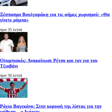
Ξέσπασμα Βουλγαράκη για τις φήμες χωρισμού: «Θα
γίνετε ρόμπα»
πριν 35 λεπτά
Ολυμπιακός: Ανακοίνωσε Ρέτσο και τον γιο του
Τζιοβάνι
πριν 50 λεπτά
Ράγιο Βαγεκάνο: Στην κορυφή της λίστας για την
επίθεση... ο Ικάρντι