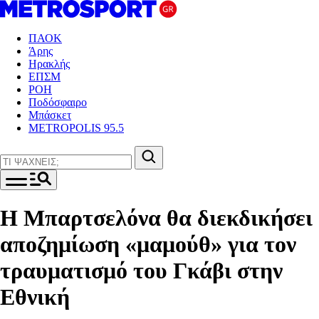
ΠΑΟΚ
Άρης
Ηρακλής
ΕΠΣΜ
ΡΟΗ
Ποδόσφαιρο
Μπάσκετ
METROPOLIS 95.5
Η Μπαρτσελόνα θα διεκδικήσει
αποζημίωση «μαμούθ» για τον
τραυματισμό του Γκάβι στην
Εθνική