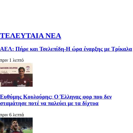
ΤΕΛΕΥΤΑΙΑ ΝΕΑ
ΑΕΛ: Πήρε και Τσελεπίδη-Η ώρα έναρξης με Τρίκαλα
πριν 1 λεπτό
Ευθύμης Κουλούρης: Ο Έλληνας φορ που δεν
σταμάτησε ποτέ να παλεύει με τα δίχτυα
πριν 6 λεπτά