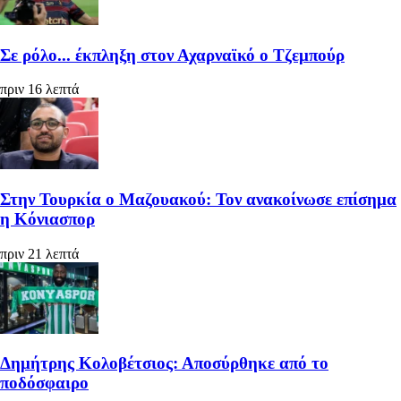
Σε ρόλο... έκπληξη στον Αχαρναϊκό ο Τζεμπούρ
πριν 16 λεπτά
Στην Τουρκία ο Μαζουακού: Τον ανακοίνωσε επίσημα
η Κόνιασπορ
πριν 21 λεπτά
Δημήτρης Κολοβέτσιος: Αποσύρθηκε από το
ποδόσφαιρο