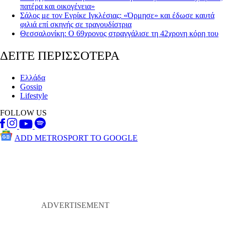
πατέρα και οικογένεια»
Σάλος με τον Ενρίκε Ιγκλέσιας: «Όρμησε» και έδωσε καυτά
φιλιά επί σκηνής σε τραγουδίστρια
Θεσσαλονίκη: Ο 69χρονος στραγγάλισε τη 42χρονη κόρη του
ΔΕΙΤΕ ΠΕΡΙΣΣΟΤΕΡΑ
Ελλάδα
Gossip
Lifestyle
FOLLOW US
ADD METROSPORT TO GOOGLE