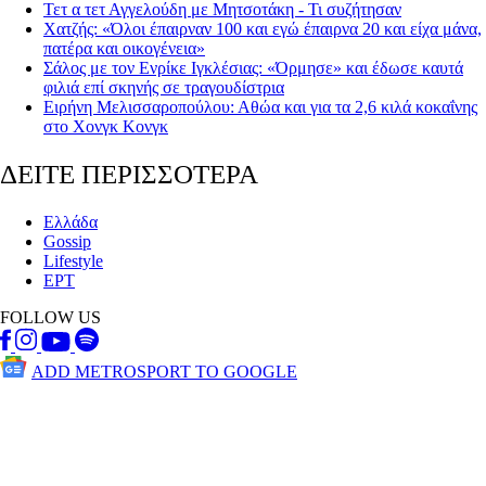
Τετ α τετ Αγγελούδη με Μητσοτάκη - Τι συζήτησαν
Χατζής: «Όλοι έπαιρναν 100 και εγώ έπαιρνα 20 και είχα μάνα,
πατέρα και οικογένεια»
Σάλος με τον Ενρίκε Ιγκλέσιας: «Όρμησε» και έδωσε καυτά
φιλιά επί σκηνής σε τραγουδίστρια
Ειρήνη Μελισσαροπούλου: Αθώα και για τα 2,6 κιλά κοκαΐνης
στο Χονγκ Κονγκ
ΔΕΙΤΕ ΠΕΡΙΣΣΟΤΕΡΑ
Ελλάδα
Gossip
Lifestyle
ΕΡΤ
FOLLOW US
ADD METROSPORT TO GOOGLE