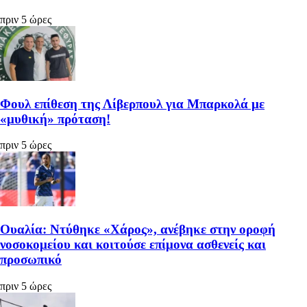
πριν 5 ώρες
Φουλ επίθεση της Λίβερπουλ για Μπαρκολά με
«μυθική» πρόταση!
πριν 5 ώρες
Ουαλία: Ντύθηκε «Χάρος», ανέβηκε στην οροφή
νοσοκομείου και κοιτούσε επίμονα ασθενείς και
προσωπικό
πριν 5 ώρες