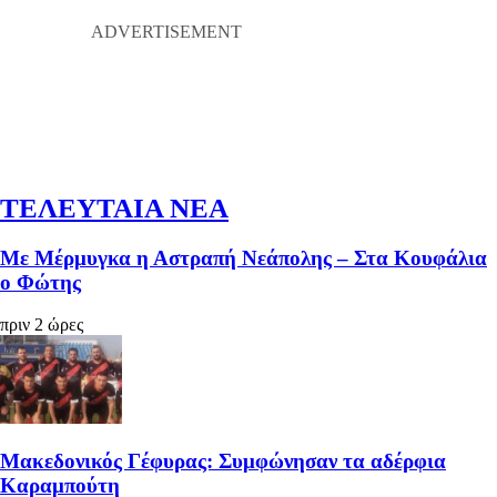
ΤΕΛΕΥΤΑΙΑ ΝΕΑ
Με Μέρμυγκα η Αστραπή Νεάπολης – Στα Κουφάλια
ο Φώτης
πριν 2 ώρες
Μακεδονικός Γέφυρας: Συμφώνησαν τα αδέρφια
Καραμπούτη