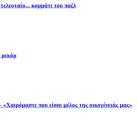
τελευταίο... κομμάτι του παζλ
 ρεκόρ
«Χαιρόμαστε που είσαι μέλος της οικογένειάς μας»