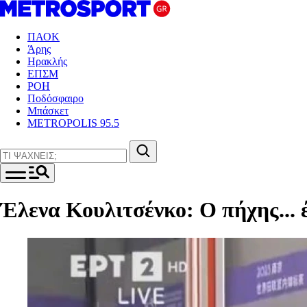
ΠΑΟΚ
Άρης
Ηρακλής
ΕΠΣΜ
ΡΟΗ
Ποδόσφαιρο
Μπάσκετ
METROPOLIS 95.5
Έλενα Κουλιτσένκο: Ο πήχης... 