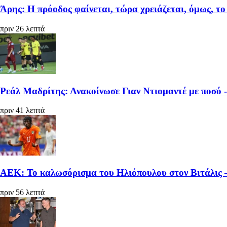
Άρης: Η πρόοδος φαίνεται, τώρα χρειάζεται, όμως, το 
πριν 26 λεπτά
Ρεάλ Μαδρίτης: Ανακοίνωσε Γιαν Ντιομαντέ με ποσό -
πριν 41 λεπτά
ΑΕΚ: Το καλωσόρισμα του Ηλιόπουλου στον Βιτάλις – 
πριν 56 λεπτά