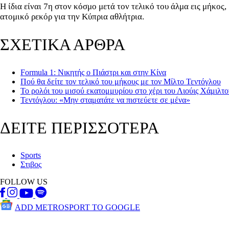
Η ίδια είναι 7η στον κόσμο μετά τον τελικό του άλμα εις μήκος,
ατομικό ρεκόρ για την Κύπρια αθλήτρια.
ΣΧΕΤΙΚΑ ΑΡΘΡΑ
Formula 1: Νικητής ο Πιάστρι και στην Κίνα
Πού θα δείτε τον τελικό του μήκους με τον Μίλτο Τεντόγλου
Το ρολόι του μισού εκατομμυρίου στο χέρι του Λιούις Χάμιλτο
Τεντόγλου: «Μην σταματάτε να πιστεύετε σε μένα»
ΔΕΙΤΕ ΠΕΡΙΣΣΟΤΕΡΑ
Sports
Στιβος
FOLLOW US
ADD METROSPORT TO GOOGLE