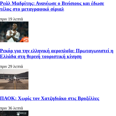
Ρεάλ Μαδρίτης: Ανανέωσε ο Βινίσιους και έδωσε
τέλος στο μεταγραφικό σίριαλ
πριν 19 λεπτά
Ρεκόρ για την ελληνική αεροπλοΐα: Πρωταγωνιστεί η
Ελλάδα στη θερινή τουριστική κίνηση
πριν 29 λεπτά
ΠΑΟΚ: Χωρίς τον Χατζηδιάκο στις Βρυξέλλες
πριν 36 λεπτά