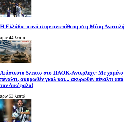
Η Ελλάδα περνά στην αντεπίθεση στη Μέση Ανατολή
πριν 44 λεπτά
Απίστευτο 5λεπτο στο ΠΑΟΚ-Άντερλεχτ: Με χαμένο
πέναλτι, ακυρωθέν γκολ και... ακυρωθέν πέναλτι από
τον Δικέφαλο!
πριν 53 λεπτά