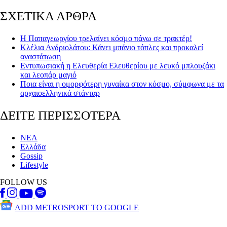
ΣΧΕΤΙΚΑ ΑΡΘΡΑ
Η Παπαγεωργίου τρελαίνει κόσμο πάνω σε τρακτέρ!
Κλέλια Ανδριολάτου: Κάνει μπάνιο τόπλες και προκαλεί
αναστάτωση
Εντυπωσιακή η Ελευθερία Ελευθερίου με λευκό μπλουζάκι
και λεοπάρ μαγιό
Ποια είναι η ομορφότερη γυναίκα στον κόσμο, σύμφωνα με τα
αρχαιοελληνικά στάνταρ
ΔΕΙΤΕ ΠΕΡΙΣΣΟΤΕΡΑ
ΝΕΑ
Ελλάδα
Gossip
Lifestyle
FOLLOW US
ADD METROSPORT TO GOOGLE