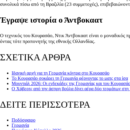
συνολικά πίσω από τη Βραζιλία (23 συμμετοχές), επιβεβαιώνον
Έγραψε ιστορία ο Άντβοκαατ
Ο τεχνικός του Κουρασάο, Ντικ Άντβοκαατ είναι ο μοναδικός π
όντας τότε προπονητής της εθνικής Ολλανδίας.
ΣΧΕΤΙΚΑ ΑΡΘΡΑ
Ιδανική αρχή για τη Γερμανία κόντρα στο Κουρασάο
Το Κουρασάο σοκάρει τη Γερμανία φέρνοντας το ματς στα ίσα
Μουντιάλ 2026: Οι ενδεκάδες της Γερμανίας και του Κουρασάο
Ο Χάβερτς από την άσπρη βούλα δίνει αέρα δύο τερμάτων στη
ΔΕΙΤΕ ΠΕΡΙΣΣΟΤΕΡΑ
Ποδόσφαιρο
Γερμανία