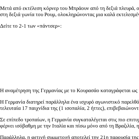
Μετά από εκτέλεση κόρνερ του Μπράουν από τη δεξιά πλευρά, ο 
στη δεξιά γωνία του Ρουμ, ολοκληρώνοντας μια καλά εκτελεσμέ
Δείτε το 2-1 των «πάντσερ»:
Η αναμέτρηση της Γερμανίας με το Κουρασάο καταγράφεται ως η
Η Γερμανία διατηρεί παράλληλα ένα ισχυρό αγωνιστικό παρελθό
τελευταία 17 παιχνίδια της (1 ισοπαλία, 2 ήττες), επιβεβαιώνον
Σε επίπεδο τροπαίων, η Γερμανία συγκαταλέγεται στις πιο επιτ
φέρνει ισόβαθμη με την Ιταλία και πίσω μόνο από τη Βραζιλία, 
Παράλληλα, η φετινή συμμετοχή αποτελεί την 21η παρουσία τη