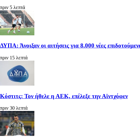
πριν 5 λεπτά
ΔΥΠΑ: Άνοιξαν οι αιτήσεις για 8.000 νέες επιδοτούμεν
πριν 15 λεπτά
Κόστιτς: Τον ήθελε η ΑΕΚ, επέλεξε την Αϊντχόφεν
πριν 30 λεπτά