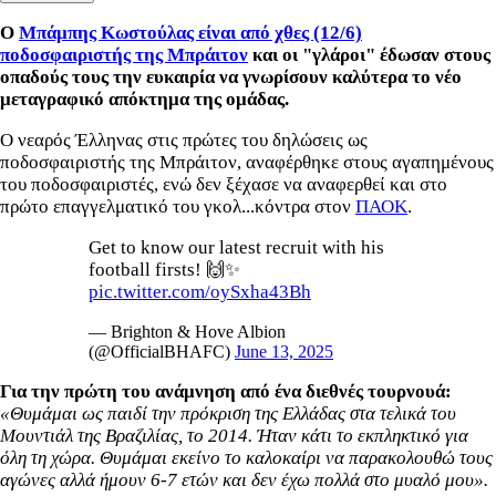
Ο
Μπάμπης Κωστούλας είναι από χθες (12/6)
ποδοσφαιριστής της Μπράιτον
και οι "γλάροι" έδωσαν στους
οπαδούς τους την ευκαιρία να γνωρίσουν καλύτερα το νέο
μεταγραφικό απόκτημα της ομάδας.
Ο νεαρός Έλληνας στις πρώτες του δηλώσεις ως
ποδοσφαιριστής της Μπράιτον, αναφέρθηκε στους αγαπημένους
του ποδοσφαιριστές, ενώ δεν ξέχασε να αναφερθεί και στο
πρώτο επαγγελματικό του γκολ...κόντρα στον
ΠΑΟΚ
.
Get to know our latest recruit with his
football firsts! 🙌✨
pic.twitter.com/oySxha43Bh
— Brighton & Hove Albion
(@OfficialBHAFC)
June 13, 2025
Για την πρώτη του ανάμνηση από ένα διεθνές τουρνουά:
«Θυμάμαι ως παιδί την πρόκριση της Ελλάδας στα τελικά του
Μουντιάλ της Βραζιλίας, το 2014. Ήταν κάτι το εκπληκτικό για
όλη τη χώρα. Θυμάμαι εκείνο το καλοκαίρι να παρακολουθώ τους
αγώνες αλλά ήμουν 6-7 ετών και δεν έχω πολλά στο μυαλό μου».