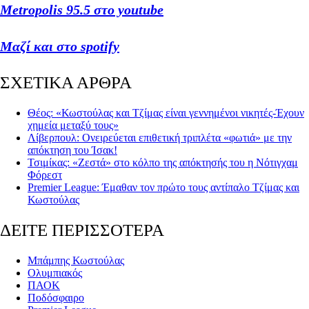
Metropolis 95.5 στο youtube
Μαζί και στο spotify
ΣΧΕΤΙΚΑ ΑΡΘΡΑ
Θέος: «Κωστούλας και Τζίμας είναι γεννημένοι νικητές-Έχουν
χημεία μεταξύ τους»
Λίβερπουλ: Ονειρεύεται επιθετική τριπλέτα «φωτιά» με την
απόκτηση του Ίσακ!
Τσιμίκας: «Ζεστά» στο κόλπο της απόκτησής του η Νότιγχαμ
Φόρεστ
Premier League: Έμαθαν τον πρώτο τους αντίπαλο Τζίμας και
Κωστούλας
ΔΕΙΤΕ ΠΕΡΙΣΣΟΤΕΡΑ
Μπάμπης Κωστούλας
Ολυμπιακός
ΠΑΟΚ
Ποδόσφαιρο