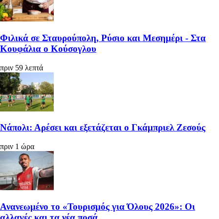
Φιλικά σε Σταυρούπολη, Ρύσιο και Μεσημέρι - Στα
Κουφάλια ο Κούσογλου
πριν 59 λεπτά
Νάπολι: Αρέσει και εξετάζεται ο Γκάμπριελ Ζεσούς
πριν 1 ώρα
Ανανεωμένο το «Τουρισμός για Όλους 2026»: Οι
αλλαγές και τα νέα ποσά