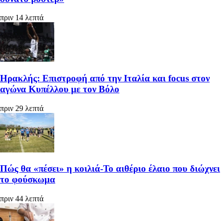
πριν 14 λεπτά
Ηρακλής: Επιστροφή από την Ιταλία και focus στον
αγώνα Κυπέλλου με τον Βόλο
πριν 29 λεπτά
Πώς θα «πέσει» η κοιλιά-Το αιθέριο έλαιο που διώχνει
το φούσκωμα
πριν 44 λεπτά