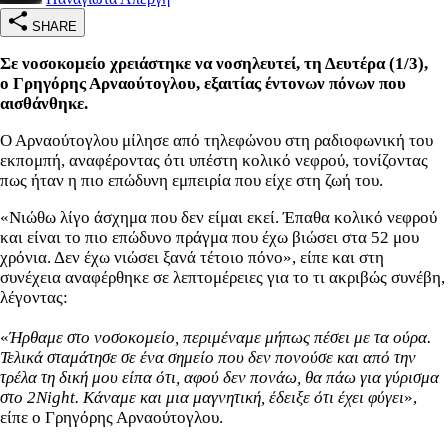
SHARE
Σε νοσοκομείο χρειάστηκε να νοσηλευτεί, τη Δευτέρα (1/3),
ο Γρηγόρης Αρναούτογλου, εξαιτίας έντονων πόνων που
αισθάνθηκε.
Ο Αρναούτογλου μίλησε από τηλεφώνου στη ραδιοφωνική του
εκπομπή, αναφέροντας ότι υπέστη κολικό νεφρού, τονίζοντας
πως ήταν η πιο επώδυνη εμπειρία που είχε στη ζωή του.
«Νιώθω λίγο άσχημα που δεν είμαι εκεί. Έπαθα κολικό νεφρού
και είναι το πιο επώδυνο πράγμα που έχω βιώσει στα 52 μου
χρόνια. Δεν έχω νιώσει ξανά τέτοιο πόνο», είπε και στη
συνέχεια αναφέρθηκε σε λεπτομέρειες για το τι ακριβώς συνέβη,
λέγοντας:
«
Ήρθαμε στο νοσοκομείο, περιμέναμε μήπως πέσει με τα ούρα.
Τελικά σταμάτησε σε ένα σημείο που δεν πονούσε και από την
τρέλα τη δική μου είπα ότι, αφού δεν πονάω, θα πάω για γύρισμα
στο 2Night. Κάναμε και μια μαγνητική, έδειξε ότι έχει φύγει
»,
είπε ο Γρηγόρης Αρναούτογλου.