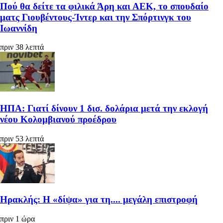
Πού θα δείτε τα φιλικά Άρη και ΑΕΚ, το σπουδαίο
ματς Γιουβέντους-Ίντερ και την Σπόρτινγκ του
Ιωαννίδη
πριν 38 λεπτά
ΗΠΑ: Γιατί δίνουν 1 δισ. δολάρια μετά την εκλογή
νέου Κολομβιανού προέδρου
πριν 53 λεπτά
Ηρακλής: Η «δίψα» για τη.... μεγάλη επιστροφή
πριν 1 ώρα