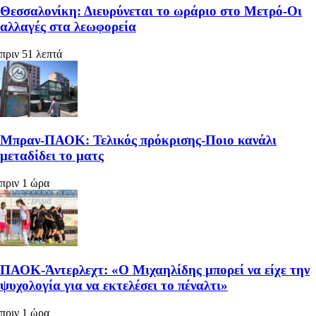
Θεσσαλονίκη: Διευρύνεται το ωράριο στο Μετρό-Οι
αλλαγές στα λεωφορεία
πριν 51 λεπτά
Μπραν-ΠΑΟΚ: Τελικός πρόκρισης-Ποιο κανάλι
μεταδίδει το ματς
πριν 1 ώρα
ΠΑΟΚ-Άντερλεχτ: «Ο Μιχαηλίδης μπορεί να είχε την
ψυχολογία για να εκτελέσει το πέναλτι»
πριν 1 ώρα