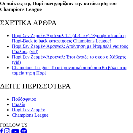
Οι παίκτες της Παρί πανηγυρίζουν την κατάκτηση του
Champions League
ΣΧΕΤΙΚΑ ΑΡΘΡΑ
Παρί Σεν Ζερμέν-Άρσεναλ 1-1 (4-3 πεν): Έγραψε ιστορία η
Παρί-Back to back κατακτήσεις Champions League!
Παρί Σεν Ζερμέν-Άρσεναλ: Απάντηση με Ντεμπελέ για τους
Γάλλους (vid)
Παρί Σεν Ζερμέν-Άρσεναλ: Έτσι άνοιξε το σκορ ο Χάβερτς
(vid)
Champions League: Το αστρονομικό ποσό που θα βάλει στα
ταμεία της η Παρί
ΔΕΙΤΕ ΠΕΡΙΣΣΟΤΕΡΑ
Ποδόσφαιρο
Γαλλία
Παρί Σεν Ζερμέν
Champions League
FOLLOW US