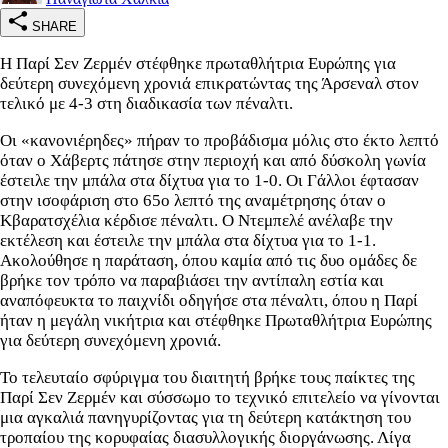
SHARE
Η Παρί Σεν Ζερμέν στέφθηκε πρωταθλήτρια Ευρώπης για
δεύτερη συνεχόμενη χρονιά επικρατώντας της Άρσεναλ στον
τελικό με 4-3 στη διαδικασία των πέναλτι.
Οι «κανονιέρηδες» πήραν το προβάδισμα μόλις στο έκτο λεπτό
όταν ο Χάβερτς πάτησε στην περιοχή και από δύσκολη γωνία
έστειλε την μπάλα στα δίχτυα για το 1-0. Οι Γάλλοι έφτασαν
στην ισοφάριση στο 65ο λεπτό της αναμέτρησης όταν ο
Κβαρατσχέλια κέρδισε πέναλτι. Ο Ντεμπελέ ανέλαβε την
εκτέλεση και έστειλε την μπάλα στα δίχτυα για το 1-1.
Ακολούθησε η παράταση, όπου καμία από τις δυο ομάδες δε
βρήκε τον τρόπο να παραβιάσει την αντίπαλη εστία και
αναπόφευκτα το παιχνίδι οδηγήσε στα πέναλτι, όπου η Παρί
ήταν η μεγάλη νικήτρια και στέφθηκε Πρωταθλήτρια Ευρώπης
για δεύτερη συνεχόμενη χρονιά.
Το τελευταίο σφύριγμα του διαιτητή βρήκε τους παίκτες της
Παρί Σεν Ζερμέν και σύσσωμο το τεχνικό επιτελείο να γίνονται
μια αγκαλιά πανηγυρίζοντας για τη δεύτερη κατάκτηση του
τροπαίου της κορυφαίας διασυλλογικής διοργάνωσης. Λίγα