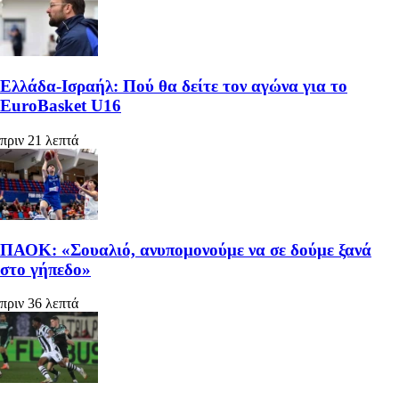
Ελλάδα-Ισραήλ: Πού θα δείτε τον αγώνα για το
EuroBasket U16
πριν 21 λεπτά
ΠΑΟΚ: «Σουαλιό, ανυπομονούμε να σε δούμε ξανά
στο γήπεδο»
πριν 36 λεπτά