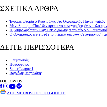
ΣΧΕΤΙΚΑ ΑΡΘΡΑ
Έγραψε ιστορία ο Κωστούλας στο Ολυμπιακός-Παναθηναϊκός
Μεντιλίμπαρ: «Ποτέ δεν πρέπει να πανηγυρίζεις έναν τίτλο πρι
Η βαθμολογία των Play Off: Αγκαλιάζει τον τίτλο ο Ολυμπιακό
Ο Ολυμπιακός μετέτρεψε το ντέρμπι αιωνίων σε παράσταση τί
ΔΕΙΤΕ ΠΕΡΙΣΣΟΤΕΡΑ
Ολυμπιακός
Ποδόσφαιρο
Super League 1
Βαγγέλης Μαρινάκης
FOLLOW US
ADD METROSPORT TO GOOGLE