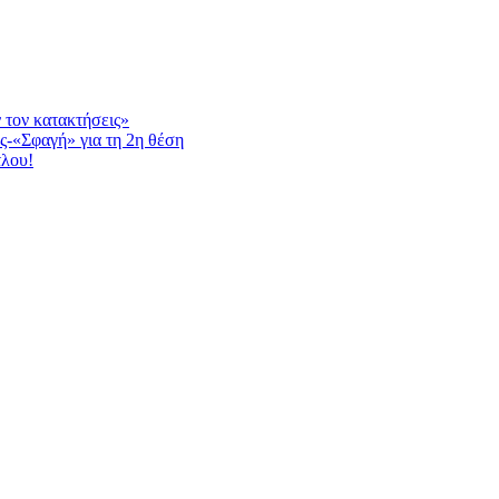
ν τον κατακτήσεις»
ς-«Σφαγή» για τη 2η θέση
τλου!