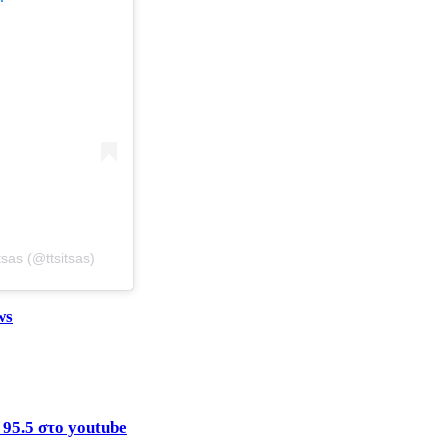
sas (@ttsitsas)
ws
 95.5 στο youtube