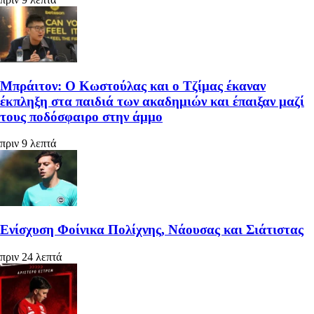
Μπράιτον: Ο Κωστούλας και ο Τζίμας έκαναν
έκπληξη στα παιδιά των ακαδημιών και έπαιξαν μαζί
τους ποδόσφαιρο στην άμμο
πριν 9 λεπτά
Ενίσχυση Φοίνικα Πολίχνης, Νάουσας και Σιάτιστας
πριν 24 λεπτά