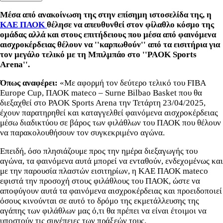
Μέσα από ανακοίνωση της στην επίσημη ιστοσελίδα της, η
ΚΑΕ ΠΑΟΚ
θέλησε να απευθυνθεί στον φίλαθλο κόσμο της
ομάδας αλλά και στους επιτήδειους που μέσα από φαινόμενα
αισχροκέρδειας θέλουν να ''καρπωθούν'' από τα εισιτήρια για
τον μεγάλο τελικό με τη Μπιλμπάο στο ''PAOK Sports
Arena''.
Όπως αναφέρει:
«Με αφορμή τον δεύτερο τελικό του FIBA
Europe Cup, ΠΑΟΚ mateco – Surne Bilbao Basket που θα
διεξαχθεί στο PAOK Sports Arena την Τετάρτη 23/04/2025,
έχουν παρατηρηθεί και καταγγελθεί φαινόμενα αισχροκέρδειας
μέσω διαδικτύου σε βάρος των φιλάθλων του ΠΑΟΚ που θέλουν
να παρακολουθήσουν τον συγκεκριμένο αγώνα.
Επειδή, όσο πλησιάζουμε προς την ημέρα διεξαγωγής του
αγώνα, τα φαινόμενα αυτά μπορεί να ενταθούν, ενδεχομένως και
με την παρουσία πλαστών εισιτηρίων, η ΚΑΕ ΠΑΟΚ mateco
εφιστά την προσοχή στους φιλάθλους του ΠΑΟΚ, ώστε να
αποφύγουν αυτά τα φαινόμενα αισχροκέρδειας και προειδοποιεί
όσους κινούνται σε αυτό το δρόμο της εκμετάλλευσης της
αγάπης των φιλάθλων μας ό,τι θα πρέπει να είναι έτοιμοι να
υποστούν τις συνέπειες των πράξεών τους.