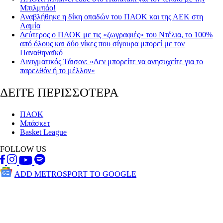
Μπιλμπάο!
Αναβλήθηκε η δίκη οπαδών του ΠΑΟΚ και της ΑΕΚ στη
Λαμία
Δεύτερος ο ΠΑΟΚ με τις «ζωγραφιές» του Ντέλια, το 100%
από όλους και δύο νίκες που σίγουρα μπορεί με τον
Παναθηναϊκό
Αινιγματικός Τάισον: «Δεν μπορείτε να ανησυχείτε για το
παρελθόν ή το μέλλον»
ΔΕΙΤΕ ΠΕΡΙΣΣΟΤΕΡΑ
ΠΑΟΚ
Μπάσκετ
Basket League
FOLLOW US
ADD METROSPORT TO GOOGLE