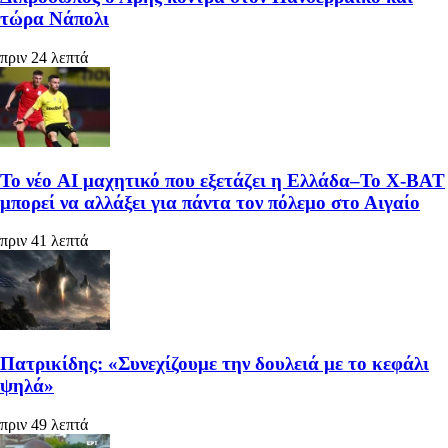
τώρα Νάπολι
πριν 24 λεπτά
Το νέο AI μαχητικό που εξετάζει η Ελλάδα–Το X-BAT
μπορεί να αλλάξει για πάντα τον πόλεμο στο Αιγαίο
πριν 41 λεπτά
Πατρικίδης: «Συνεχίζουμε την δουλειά με το κεφάλι
ψηλά»
πριν 49 λεπτά