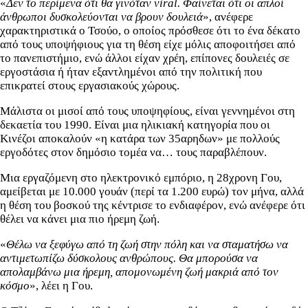
«
Δεν το περίμενα ότι θα γινόταν
viral
. Φαίνεται ότι οι απλοί
άνθρωποι δυσκολεύονται να βρουν δουλειά
», ανέφερε
χαρακτηριστικά ο Τσούο, ο οποίος πρόσθεσε ότι το ένα δέκατο
από τους υποψήφιους για τη θέση είχε μόλις αποφοιτήσει από
το πανεπιστήμιο, ενώ άλλοι είχαν χρέη, επίπονες δουλειές σε
εργοστάσια ή ήταν εξαντλημένοι από την πολιτική που
επικρατεί στους εργασιακούς χώρους.
Μάλιστα οι μισοί από τους υποψηφίους, είναι γεννημένοι στη
δεκαετία του 1990. Είναι μια ηλικιακή κατηγορία που οι
Κινέζοι αποκαλούν «η κατάρα των 35αρηδων» με πολλούς
εργοδότες στον δημόσιο τομέα να… τους παραβλέπουν.
Μια εργαζόμενη στο ηλεκτρονικό εμπόριο, η 28χρονη Γου,
αμείβεται με 10.000 γουάν (περί τα 1.200 ευρώ) τον μήνα, αλλά
η θέση του βοσκού της κέντρισε το ενδιαφέρον, ενώ ανέφερε ότι
θέλει να κάνει μια πιο ήρεμη ζωή.
«
Θέλω να ξεφύγω από τη ζωή στην πόλη και να σταματήσω να
αντιμετωπίζω δύσκολους ανθρώπους. Θα μπορούσα να
απολαμβάνω μια ήρεμη, απομονωμένη ζωή μακριά από τον
κόσμο
», λέει η Γου.