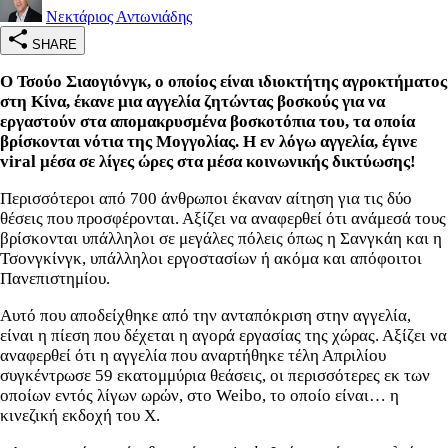
Νεκτάριος Αντωνιάδης
SHARE
Ο Τσούο Σιαογιόνγκ, ο οποίος είναι ιδιοκτήτης αγροκτήματος
στη Κίνα, έκανε μια αγγελία ζητώντας βοσκούς για να
εργαστούν στα απομακρυσμένα βοσκοτόπια του, τα οποία
βρίσκονται νότια της Μογγολίας. Η εν λόγω αγγελία, έγινε
viral μέσα σε λίγες ώρες στα μέσα κοινωνικής δικτύωσης!
Περισσότεροι από 700 άνθρωποι έκαναν αίτηση για τις δύο
θέσεις που προσφέρονται. Αξίζει να αναφερθεί ότι ανάμεσά τους
βρίσκονται υπάλληλοι σε μεγάλες πόλεις όπως η Σανγκάη και η
Τσονγκίνγκ, υπάλληλοι εργοστασίων ή ακόμα και απόφοιτοι
Πανεπιστημίου.
Αυτό που αποδείχθηκε από την ανταπόκριση στην αγγελία,
είναι η πίεση που δέχεται η αγορά εργασίας της χώρας. Αξίζει να
αναφερθεί ότι η αγγελία που αναρτήθηκε τέλη Απριλίου
συγκέντρωσε 59 εκατομμύρια θεάσεις, οι περισσότερες εκ των
οποίων εντός λίγων ωρών, στο Weibo, το οποίο είναι… η
κινεζική εκδοχή του X.