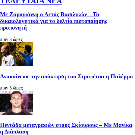
ΤΕΛΕΥΤΑΙΑ ΝΕΑ
Με Ζαρογιάννη ο Αετός Βασιλικών – Τα
δικαιολογητικά για το δελτίο πιστοποίησης
προπονητή
πριν 3 ώρες
Ανακοίνωσε την απόκτηση του Στρεφέτσα η Παλέρμο
πριν 5 ώρες
Πεντάδα μεταγραφών στους Σκίουρους – Με Μανίκα
η Διάπλαση