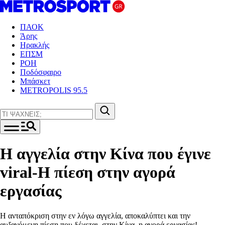
ΠΑΟΚ
Άρης
Ηρακλής
ΕΠΣΜ
ΡΟΗ
Ποδόσφαιρο
Μπάσκετ
METROPOLIS 95.5
Η αγγελία στην Κίνα που έγινε
viral-Η πίεση στην αγορά
εργασίας
Η ανταπόκριση στην εν λόγω αγγελία, αποκαλύπτει και την
αυξανόμενη πίεση που δέχεται, στην Κίνα, η αγορά εργασίας!