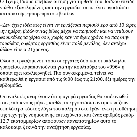
Ο Τζέιμς Γκουό υπέβαλε αίτηση για τη θέση του βοσκού επειδή
νιώθει εξαντλημένος από την εργασία του σε ένα εργοστάσιο
κατασκευής εμπορευματοκιβωτίων.
«
Δεν έχεις ιδέα πώς είναι να εργάζεσαι περισσότερο από 13 ώρες
την ημέρα, βιδώνοντας βίδες μέχρι να πρηστούν και να γεμίσουν
φουσκάλες τα χέρια σου, χωρίς καν να έχεις χρόνο να πας στην
τουαλέτα, ο φόρτος εργασίας είναι πολύ μεγάλος,
δεν αντέχω
άλλο
» είπε ο 21χρονος.
Όλοι οι εργαζόμενοι, τόσο οι εργάτες όσο και οι υπάλληλοι
γραφείου, παραπονιούνται για την κουλτούρα του «996» η
οποία έχει καλλιεργηθεί. Πιο συγκεκριμένα, τείνει να
καθιερωθεί η εργασία από τις 9:00 έως τις 21:00, έξι ημέρες την
εβδομάδα.
Οι αναλυτές αναμένουν ότι η αγορά εργασίας θα επιδεινωθεί
τους επόμενους μήνες, καθώς τα εργοστάσια αντιμετωπίζουν
υψηλότερο κόστος λόγω του πολέμου στο Ιράν, ενώ η υιοθέτηση
της τεχνητής νοημοσύνης επιταχύνεται και ένας αριθμός ρεκόρ
12,7 εκατομμυρίων απόφοιτων πανεπιστημίων αυτό το
καλοκαίρι ξεκινά την αναζήτηση εργασίας.