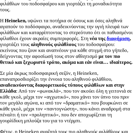
φιλάθλων του ποδοσφαίρου και γιορτάζει τη μοναδικότητα
τους.
Η
Heineken
,
υψώνει τα ποτήρια σε όσους και όσες αληθινά
αγαπούν το ποδόσφαιρο, αναδεικνύοντας την υγιή πλευρά των
φιλάθλων και καταρρίπτοντας το στερεότυπο ότι οι παθιασμένοι
φίλαθλοι έχουν ακραίες συμπεριφορές. Στη
νέα της
διαφήμιση
,
γιορτάζει τους
αληθινούς φιλάθλους
του ποδοσφαίρου:
εκείνους που ζουν και αναπνέουν για κάθε στιγμή στο γήπεδο,
δείχνοντας την αφοσίωσή τους στον αθλητισμό
με τον πιο
θετικό και ξεχωριστό τρόπο, ακόμα και εάν είναι… ιδιαίτερος.
Σε μία άκρως ποδοσφαιρική σεζόν, η Heineken,
επαναπροσδιορίζει την έννοια του αληθινού φιλάθλου,
αναδεικνύοντας διαφορετικούς τύπους φιλάθλων και στην
Ελλάδα
: Από τον «φωνακλά», που τον ακούει όλη η γειτονιά σε
κάθε γκολ, μέχρι τον «αγχωτικό», που χάνει τον ύπνο του πριν
τον μεγάλο αγώνα, κι από τον «δραματικό» που βουρκώνει σε
κάθε γκολ, μέχρι τον «παντογνώστη», που κάνει αναδρομή στα
πέναλτι ή τον «προληπτικό», που δεν αποχωρίζεται τη
γουρλίδικη μπλούζα του για το ντέρμπι.
Φέτος, η Heineken αναζητά τους πιο αληθινούς φιλάθλους και