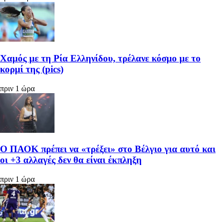
Χαμός με τη Ρία Ελληνίδου, τρέλανε κόσμο με το
κορμί της (pics)
πριν 1 ώρα
Ο ΠΑΟΚ πρέπει να «τρέξει» στο Βέλγιο για αυτό και
οι +3 αλλαγές δεν θα είναι έκπληξη
πριν 1 ώρα