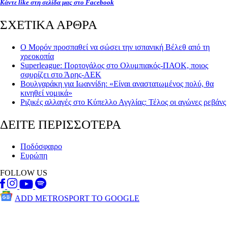
Κάντε like στη σελίδα μας στο Facebook
ΣΧΕΤΙΚΑ ΑΡΘΡΑ
Ο Μορόν προσπαθεί να σώσει την ισπανική Βέλεθ από τη
χρεοκοπία
Superleague: Πορτογάλος στο Ολυμπιακός-ΠΑΟΚ, ποιος
σφυρίζει στο Άρης-ΑΕΚ
Βουλγαράκη για Ιωαννίδη: «Είναι αναστατωμένος πολύ, θα
κινηθεί νομικά»
Ριζικές αλλαγές στο Κύπελλο Αγγλίας: Τέλος οι αγώνες ρεβάνς
ΔΕΙΤΕ ΠΕΡΙΣΣΟΤΕΡΑ
Ποδόσφαιρο
Ευρώπη
FOLLOW US
ADD METROSPORT TO GOOGLE