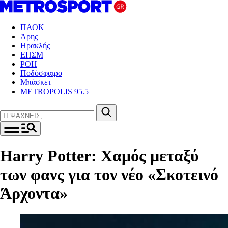
ΠΑΟΚ
Άρης
Ηρακλής
ΕΠΣΜ
ΡΟΗ
Ποδόσφαιρο
Μπάσκετ
METROPOLIS 95.5
Harry Potter: Χαμός μεταξύ
των φανς για τον νέο «Σκοτεινό
Άρχοντα»