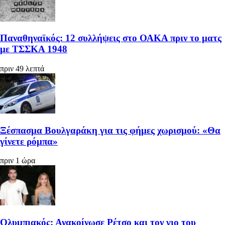
Παναθηναϊκός: 12 συλλήψεις στο ΟΑΚΑ πριν το ματς
με ΤΣΣΚΑ 1948
πριν 49 λεπτά
Ξέσπασμα Βουλγαράκη για τις φήμες χωρισμού: «Θα
γίνετε ρόμπα»
πριν 1 ώρα
Ολυμπιακός: Ανακοίνωσε Ρέτσο και τον γιο του