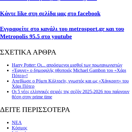
Κάντε like στη σελίδα μας στο facebook
Εγγραφείτε στο κανάλι του metrosport.gr και του
Metropolis 95.5 στο youtube
ΣΧΕΤΙΚΑ ΑΡΘΡΑ
Harry Potter: Οι... απρόσμενοι μισθοί των πρωταγωνιστών
«Έφυγε» ο δημοφιλής ηθοποιός Michael Gambon του «Χάρι
Πότερ»!
Απεβίωσε ο Ρόμπι Κόλτρεϊν, γνωστός και ως «Χάγκριντ» του
Χάρι Πότερ
Οι 5 νέες ελληνικές σειρές της σεζόν 2025-2026 που παίρνουν
θέση στην prime time
ΔΕΙΤΕ ΠΕΡΙΣΣΟΤΕΡΑ
ΝΕΑ
Κόσμος