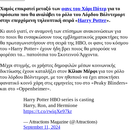
Χαμός επικρατεί μεταξύ των
φανς του Χάρι Πότερ
για το
πρόσωπο που θα αναλάβει το ρόλο του Λόρδου Βόλντεμορτ
στην επερχόμενη τηλεοπτική σειρά «
Harry Potter
».
Κι αυτό γιατί, εν αναμονή των επίσημων ανακοινώσεων για
το ποιοι θα ενσαρκώσουν τους εμβληματικούς χαρακτήρες που
θα πρωταγωνιστήσουν στη σειρά της HBO, οι φανς του κόσμου
του «Harry Potter» έχουν ήδη βρει ποιος θα μπορούσε να
φορέσει τα... παπούτσια του Σκοτεινού Άρχοντα.
Μέχρι στιγμής, οι χρήστες δημοφιλών μέσων κοινωνικής
δικτύωσης έχουν καταλήξει στον
Κίλιαν Μέρφι
για τον ρόλο
του λόρδου Βόλντεμορτ, με τον ηθοποιό να έχει αποκτήσει
φανατικό κοινό χάρη στις ερμηνείες του στο «Peaky Blinders»
και στο «Oppenheimer».
Harry Potter HBO series is casting
Harry, Ron, and Hermione
https://t.co/rwiqXe97kr
— Attractions Magazine (@Attractions)
September 11, 2024