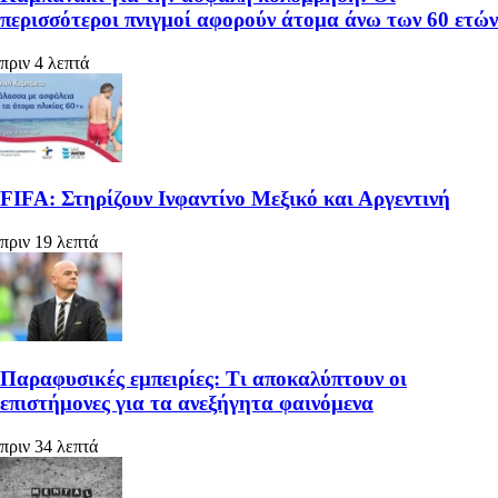
περισσότεροι πνιγμοί αφορούν άτομα άνω των 60 ετών
πριν 4 λεπτά
FIFA: Στηρίζουν Ινφαντίνο Μεξικό και Αργεντινή
πριν 19 λεπτά
Παραφυσικές εμπειρίες: Τι αποκαλύπτουν οι
επιστήμονες για τα ανεξήγητα φαινόμενα
πριν 34 λεπτά