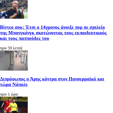
Βίντεο σοκ: Έτσι ο 14χρονος άνοιξε πυρ σε σχολείο
της Μπανγκόνγκ σκοτώνοντας τους εκπαιδευτικούς
και τους παππούδες του
πριν 59 λεπτά
Διπρόσωπος ο Άρης κόντρα στον Πανσερραϊκό και
τώρα Νάπολι
πριν 1 ώρα