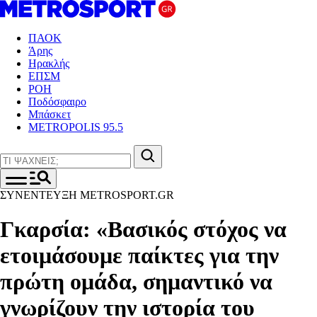
ΠΑΟΚ
Άρης
Ηρακλής
ΕΠΣΜ
ΡΟΗ
Ποδόσφαιρο
Μπάσκετ
METROPOLIS 95.5
ΣΥΝΕΝΤΕΥΞΗ METROSPORT.GR
Γκαρσία: «Βασικός στόχος να
ετοιμάσουμε παίκτες για την
πρώτη ομάδα, σημαντικό να
γνωρίζουν την ιστορία του