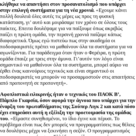
κλήθηκε να απαντήσει στον προσανατολισμό που υπάρχει
στην επιλογή συστήματα για τη νέα χρονιά
. «Εχουμε κάνει
πολλή δουλειά όλες αυτές τις μέρες ως προς τη φυσική
κατάσταση, γι’ αυτό και μοιράσαμε τον χρόνο σε όλους τους
παίκτες. Επειτα δουλέψαμε για να παίξουμε όπως ακριβώς
παίζει η πρώτη ομάδα, την περσινή χρονιά παίζαμε κάπως
διαφορετικά. Όμως εγώ πιστεύω πως στην ακαδημία οι
ποδοσφαιριστές πρέπει να μαθαίνουν όλα τα συστήματα για να
αγωνίζονται. Για παράδειγμα όταν ήταν ο Φερέιρα, η πρώτη
ομάδα έπαιζε με τρεις στην άμυνα. Γι’αυτόν τον λόγο είναι
σημαντικό να μαθαίνουν όλα τα συστήματα, μπορεί αύριο να
έρθει ένας καινούριος τεχνικός και είναι σημαντικό οι
ποδοσφαιριστές να μπορούν να προσαρμοστούν στις απαιτήσεις
από προπονητή σε προπονητή».
Αφοπλιστικά ειλικρινής ήταν ο τεχνικός του ΠΑΟΚ Β’,
Πάμπλο Γκαρσία, όσον αφορά την άγνοια που υπάρχει για την
έναρξη του πρωταθλήματος της Σούπερ Λιγκ 2 και κατά πόσο
έχει επηρεάσει αυτή η εξέλιξη την προετοιμασία της ομάδας
του
. «Είμαστε συνηθισμένοι, το ίδιο έγινε και πέρυσι. Το
πρόβλημα είναι πως δεν μπορείς να προγραμματίσεις πως θέλεις
να δουλέψεις μέχρι να ξεκινήσει η σεζόν. Ο προγραμματισμός