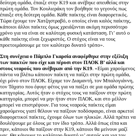
δεύτερη ομάδα, έπαιζε στην Κ19 και ανέβηκε απευθείας στην
πρώτη ομάδα. Τον Κουλιεράκη τον βοήθησε το γεγονός πως
έπαιξε στη δεύτερη ομάδα. Κάθε παίκτης είναι διαφορετικός.
Τώρα έχουμε τον Χατζηστραβό, ο οποίος είναι καλός παίκτης,
κάποιοι άλλοι παίκτες όμως χρειάζονται ακόμη περισσότερο
χρόνο για να είναι σε καλύτερη φυσική κατάσταση. Γι’ αυτό ο
κάθε παίκτης είναι ξεχωριστός. Ο στόχος είναι να τους
προετοιμάσουμε με τον καλύτερο δυνατό τρόπο».
Στη συνέχεια ο Πάμπλο Γκαρσία αναφέρθηκε στην εξέλιξη
των παικτών που είχε και πέρυσι στον ΠΑΟΚ Β’ αλλά και
στους νεαρούς που ανέβηκαν από την Κ19
. «Είμαι χαρούμενος
πάντα να βλέπω κάποιον παίκτη να παίζει στην πρώτη ομάδα,
όχι μόνο στον ΠΑΟΚ. Είχαμε τον Διαμαντή, τον Μπαλογιάννη,
τον Τάχατο που έφυγε φέτος για να παίξει σε μια ομάδα πρώτης
κατηγορίας. Αυτός ήταν ο στόχος τους να παίξουν στην πρώτη
κατηγορία, μπορεί να μην ήταν στον ΠΑΟΚ, και στο μέλλον
μπορεί να επιστρέψουν. Για τους νεαρούς παίκτες είμαι
χαρούμενος γιατί θέλουν να παίξουν ποδόσφαιρο, είναι αρκετοί
διαφορετικοί παίκτες, έχουμε όλων των ηλικιών. Αλλά πρέπει να
δουλέψουμε με όλους με τον ίδιο τρόπο. Αλλά όπως είπα και
πριν, κάποιοι θα παίξουν στην Κ19, κάποιοι θα μείνουν μαζί
μας. Θα κάνουμε το καλύτερο δυνατό γι’ αυτούς και για τον