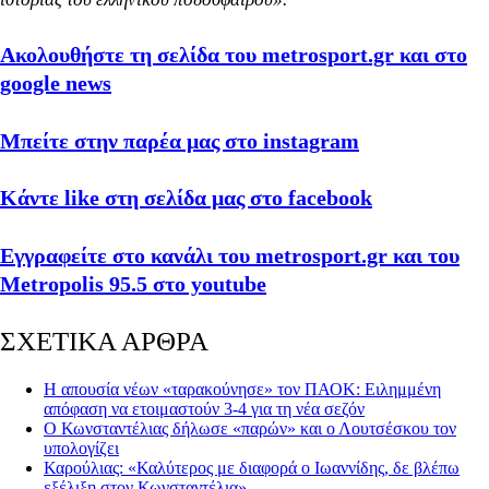
Ακολουθήστε τη σελίδα του metrosport.gr και στο
google news
Μπείτε στην παρέα μας στο instagram
Κάντε like στη σελίδα μας στο facebook
Εγγραφείτε στο κανάλι του metrosport.gr και του
Metropolis 95.5 στο youtube
ΣΧΕΤΙΚΑ ΑΡΘΡΑ
Η απουσία νέων «ταρακούνησε» τον ΠΑΟΚ: Ειλημμένη
απόφαση να ετοιμαστούν 3-4 για τη νέα σεζόν
Ο Κωνσταντέλιας δήλωσε «παρών» και ο Λουτσέσκου τον
υπολογίζει
Καρούλιας: «Καλύτερος με διαφορά ο Ιωαννίδης, δε βλέπω
εξέλιξη στον Κωνσταντέλια»