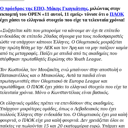
Ο πρόεδρος της ΕΠΟ, Μάκης Γκαγκάτσης,
μιλώντας στην
εκπομπή του OPEN «11 αυτοί, 11 εμείς» τόνισε ότι ο
ΠΑΟΚ
έχει χάσει το ελληνικό στοιχείο που είχε τα τελευταία χρόνια!
«Συζητείται κάτι που μπορούμε να κάνουμε αν όχι σε επίπεδο
ενδεκάδας σε επίπεδο 20αδας σίγουρα για τους ποδοσφαιριστές
ώστε να υπάρχουν κάποιοι Έλληνες. Ο Ολυμπιακός μοιράζεται
την πρώτη θέση με την ΑΕΚ και τον Άρη και να μην παίζουν καμία
από τις μεταγραφές. Παίζει με απιδιά από τις ακαδημίες που
στέφθηκαν πρωταθλητές Ευρώπης στο Youth League.
Τον Κωστούλα, τον Μουζακίτη, ενώ μπαίνουν στην αποστολή ο
Παπακανέλλος και ο Μπακούλας. Αυτά τα παιδιά είναι
πρωταγωνιστές στον Ολυμπιακό σε Europa League και
πρωτάθλημα. Ο ΠΑΟΚ έχει χάσει το ελληνικό στοιχείο που είχε τα
τελευταία χρόνια. Μόνο ο Κωνσταντέλιας είναι βασικός.
Οι ελληνικές ομάδες πρέπει να επενδύσουν στις ακαδημίες.
Υπάρχουν μικρότερες ομάδες, όπως ο Λεβαδειακός που έχει
πολλούς Έλληνες στην ενδεκάδα του. Ο Ολυμπιακός έχει μια καλή
φουρνιά, ο ΠΑΟΚ είχε μια καλή φουρνιά. Δεν χρειάζεται όλοι οι
παίκτες να πωλούνται 15 και 20 εκατομμύρια ευρώ. Υπάρχει και