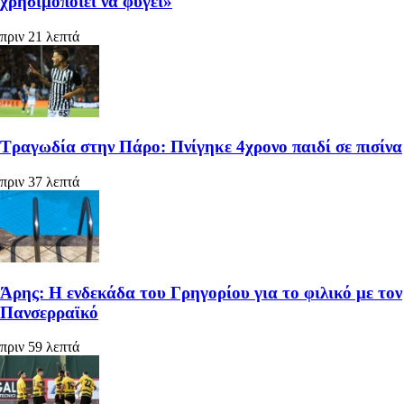
χρησιμοποιεί να φύγει»
πριν 21 λεπτά
Τραγωδία στην Πάρο: Πνίγηκε 4χρονο παιδί σε πισίνα
πριν 37 λεπτά
Άρης: Η ενδεκάδα του Γρηγορίου για το φιλικό με τον
Πανσερραϊκό
πριν 59 λεπτά