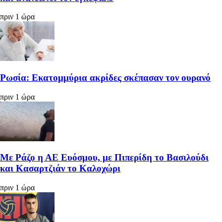
πριν 1 ώρα
Ρωσία: Εκατομμύρια ακρίδες σκέπασαν τον ουρανό
πριν 1 ώρα
Με Ράζο η ΑΕ Ευόσμου, με Πιπερίδη το Βασιλούδι
και Κασαρτζιάν το Καλοχώρι
πριν 1 ώρα