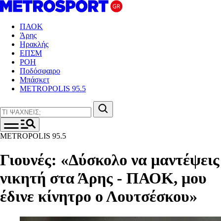
ΠΑΟΚ
Άρης
Ηρακλής
ΕΠΣΜ
ΡΟΗ
Ποδόσφαιρο
Μπάσκετ
METROPOLIS 95.5
METROPOLIS 95.5
Γιουνές: «Δύσκολο να μαντέψεις
νικητή στα Άρης - ΠΑΟΚ, μου
έδινε κίνητρο ο Λουτσέσκου»