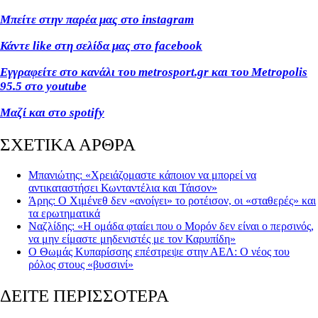
Μπείτε στην παρέα μας στο instagram
Κάντε like στη σελίδα μας στο facebook
Εγγραφείτε στο κανάλι του metrosport.gr και του Metropolis
95.5 στο youtube
Μαζί και στο spotify
ΣΧΕΤΙΚΑ ΑΡΘΡΑ
Μπανιώτης: «Χρειάζομαστε κάποιον να μπορεί να
αντικαταστήσει Κωνταντέλια και Τάισον»
Άρης: Ο Χιμένεθ δεν «ανοίγει» το ροτέισον, οι «σταθερές» και
τα ερωτηματικά
Ναζλίδης: «Η ομάδα φταίει που ο Μορόν δεν είναι ο περσινός,
να μην είμαστε μηδενιστές με τον Καρυπίδη»
Ο Θωμάς Κυπαρίσσης επέστρεψε στην ΑΕΛ: Ο νέος του
ρόλος στους «βυσσινί»
ΔΕΙΤΕ ΠΕΡΙΣΣΟΤΕΡΑ