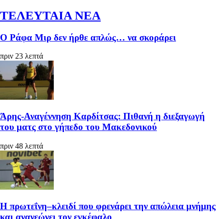
ΤΕΛΕΥΤΑΙΑ ΝΕΑ
Ο Ράφα Μιρ δεν ήρθε απλώς… να σκοράρει
πριν 23 λεπτά
Άρης-Αναγέννηση Καρδίτσας: Πιθανή η διεξαγωγή
του ματς στο γήπεδο του Μακεδονικού
πριν 48 λεπτά
Η πρωτεΐνη–κλειδί που φρενάρει την απώλεια μνήμης
και ανανεώνει τον εγκέφαλο