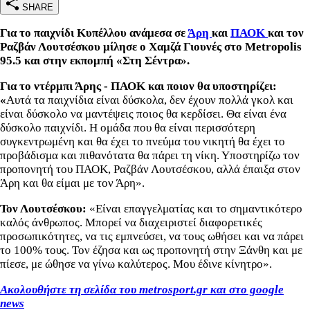
SHARE
Για το παιχνίδι Κυπέλλου ανάμεσα σε
Άρη
και
ΠΑΟΚ
και τον
Ραζβάν Λουτσέσκου μίλησε ο Χαμζά Γιουνές στο Metropolis
95.5 και στην εκπομπή «Στη Σέντρα».
Για το ντέρμπι Άρης - ΠΑΟΚ και ποιον θα υποστηρίζει:
«
Αυτά τα παιχνίδια είναι δύσκολα, δεν έχουν πολλά γκολ και
είναι δύσκολο να μαντέψεις ποιος θα κερδίσει. Θα είναι ένα
δύσκολο παιχνίδι. Η ομάδα που θα είναι περισσότερη
συγκεντρωμένη και θα έχει το πνεύμα του νικητή θα έχει το
προβάδισμα και πιθανότατα θα πάρει τη νίκη. Υποστηρίζω τον
προπονητή του ΠΑΟΚ, Ραζβάν Λουτσέσκου, αλλά έπαιξα στον
Άρη και θα είμαι με τον Άρη».
Τον Λουτσέσκου:
«Είναι επαγγελματίας και το σημαντικότερο
καλός άνθρωπος. Μπορεί να διαχειριστεί διαφορετικές
προσωπικότητες, να τις εμπνεύσει, να τους ωθήσει και να πάρει
το 100% τους. Τον έζησα και ως προπονητή στην Ξάνθη και με
πίεσε, με ώθησε να γίνω καλύτερος. Μου έδινε κίνητρο».
Ακολουθήστε τη σελίδα του metrosport.gr και στο google
news