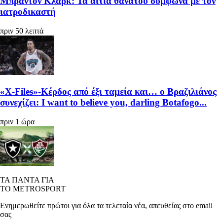
Μπράντον Κλαρκ: Τα αίτια θανάτου σύμφωνα με τον
ιατροδικαστή
πριν 50 λεπτά
«X-Files»-Κέρδος από έξι ταμεία και… ο Βραζιλιάνος
συνεχίζει: I want to believe you, darling Botafogo...
πριν 1 ώρα
ΤΑ ΠΑΝΤΑ ΓΙΑ
ΤΟ METROSPORT
Ενημερωθείτε πρώτοι για όλα τα τελεταία νέα, απευθείας στο email
σας