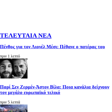
ΤΕΛΕΥΤΑΙΑ ΝΕΑ
Πένθος για τον Λιονέλ Μέσι: Πέθανε ο πατέρας του
πριν 1 λεπτό
Παρί Σεν Ζερμέν-Άστον Βίλα: Ποια κανάλια δείχνουν
τον μεγάλο ευρωπαϊκό τελικό
πριν 5 λεπτά