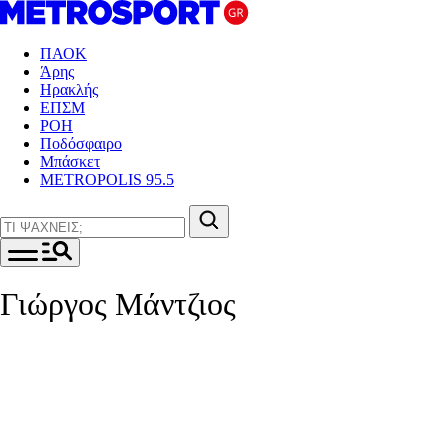
ΠΑΟΚ
Άρης
Ηρακλής
ΕΠΣΜ
ΡΟΗ
Ποδόσφαιρο
Μπάσκετ
METROPOLIS 95.5
Γιώργος Μάντζιος