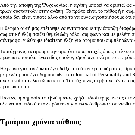
Από την άποψη της Ψυχολογίας, η αγάπη μπορεί να οριστεί ως 
τριών συστατικών στην αγάπη. Το πρώτο είναι το πάθος ή η σωμα
οποία δεν είναι τίποτε άλλο από το να συνειδητοποιήσουμε ότι
Η θεωρία αυτή μας επέτρεψε να εντοπίσουμε την ύπαρξη διαφόρ
σωματική έλξη παίζει θεμελιώδη ρόλο, σύμφωνα και με μελέτη πο
σύντροφο, νιώθουμε ιδιαίτερη έλξη για άτομα που συμπληρώνουν 
Ταυτόχρονα, εκτιμούμε την ομοιότητα σε πτυχές όπως η ελκυστ
πραγματοποιούμε ένα είδος υπολογισμού σχετικά με το τι πρόκε
Η έρευνα για τον έρωτα έχει δείξει ότι όταν ερωτευόμαστε, είμ
με μελέτη που έχει δημοσιευθεί στο Journal of Personality and 
ανεκτικοί στα ελαττώματά του. Ταυτόχρονα, συμβαίνει ένα είδο
προσώπου του.
Πάντως, η σημασία του βλέμματος χρήζει ιδιαίτερης μνείας στον
ελκυστικό, ειδικά όταν πρόκειται για έναν άνθρωπο που νιώθει 
Τριάμισι χρόνια πάθους