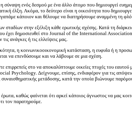
«η σύναψη ενός δεσμού με ένα άλλο άτομο που δημιουργεί ευημε
τική έλξη. Ακόμα, το δεύτερο είναι η οικειότητα που δημιουργε
 αγαπάμε κάποιον και θέλουμε να διατηρήσουμε αναμμένη τη φλό
ων σταδίων στην εξέλιξη κάθε ερωτικής σχέσης. Κατά τη διάρκε
υ έχει δημοσιευθεί στο Journal of the International Associatio
τις ανάγκες ή τις ελλείψεις μας.
ικότητα, η κοινωνικοοικονομική κατάσταση, η ευφυΐα ή η προσω
ιται να επενδύσουμε και να λάβουμε σε μια σχέση.
αστε επιρρεπείς στο να αποκαλύπτουμε οικείες πτυχές του εαυτο
Social Psychology. Δείχνουμε, επίσης, ενδιαφέρον για τις απόψει
ς συναισθηματικής μετάδοσης, κατά την οποία βιώνουμε παρόμοι
 έρωτα, καθώς φαίνεται ότι αρκεί κάποιος άγνωστος να μας κοιτ
ότι τον παρατηρούμε.