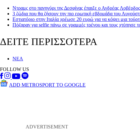
Ντραμς στο πανηγύρι της Δεσφίνας έπαιξε ο Ανδρέας Λοβέρδος
3 ζώδια που θα ζήσουν την πιο ερωτική εβδομάδα του Αυγούσ
Εστιατόριο στην Ιταλία χρέωσε 20 ευρώ για να κόψει μια τούρ
Πόζαραν για selfie πάνω σε γραμμές τρένου και τους χτύπησε 
ΔΕΙΤΕ ΠΕΡΙΣΣΟΤΕΡΑ
ΝΕΑ
FOLLOW US
ADD METROSPORT TO GOOGLE