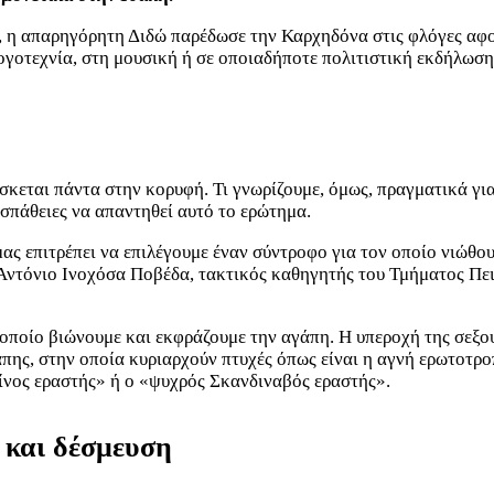
 η απαρηγόρητη Διδώ παρέδωσε την Καρχηδόνα στις φλόγες αφού
γοτεχνία, στη μουσική ή σε οποιαδήποτε πολιτιστική εκδήλωση 
σκεται πάντα στην κορυφή. Τι γνωρίζουμε, όμως, πραγματικά γι
σπάθειες να απαντηθεί αυτό το ερώτημα.
μας επιτρέπει να επιλέγουμε έναν σύντροφο για τον οποίο νιώθο
έ Αντόνιο Ινοχόσα Ποβέδα, τακτικός καθηγητής του Τμήματος Π
οποίο βιώνουμε και εκφράζουμε την αγάπη. Η υπεροχή της σεξου
ης, στην οποία κυριαρχούν πτυχές όπως είναι η αγνή ερωτοτροπί
ίνος εραστής» ή ο «ψυχρός Σκανδιναβός εραστής».
 και δέσμευση