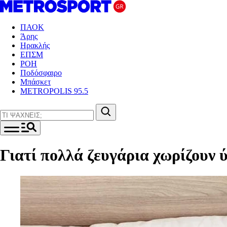
ΠΑΟΚ
Άρης
Ηρακλής
ΕΠΣΜ
ΡΟΗ
Ποδόσφαιρο
Μπάσκετ
METROPOLIS 95.5
Γιατί πολλά ζευγάρια χωρίζουν 