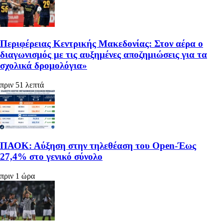
Περιφέρειας Κεντρικής Μακεδονίας: Στον αέρα ο
διαγωνισμός με τις αυξημένες αποζημιώσεις για τα
σχολικά δρομολόγια»
πριν 51 λεπτά
ΠΑΟΚ: Αύξηση στην τηλεθέαση του Open-Έως
27,4% στο γενικό σύνολο
πριν 1 ώρα