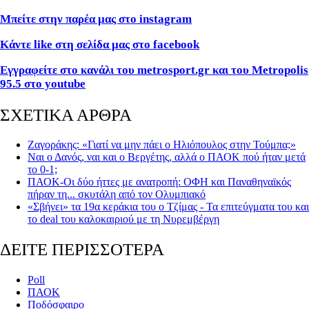
Μπείτε στην παρέα μας στο
instagram
Κάντε
like
στη σελίδα μας στο
facebook
Εγγραφείτε στο κανάλι του metrosport.gr και του Metropolis
95.5 στο youtube
ΣΧΕΤΙΚΑ ΑΡΘΡΑ
Ζαγοράκης: «Γιατί να μην πάει ο Ηλιόπουλος στην Τούμπα;»
Ναι ο Δανός, ναι και ο Βεργέτης, αλλά ο ΠΑΟΚ πού ήταν μετά
το 0-1;
ΠΑΟΚ-Οι δύο ήττες με ανατροπή: ΟΦΗ και Παναθηναϊκός
πήραν τη... σκυτάλη από τον Ολυμπιακό
«Σβήνει» τα 19α κεράκια του ο Τζίμας - Τα επιτεύγματα του και
το deal του καλοκαιριού με τη Νυρεμβέργη
ΔΕΙΤΕ ΠΕΡΙΣΣΟΤΕΡΑ
Poll
ΠΑΟΚ
Ποδόσφαιρο