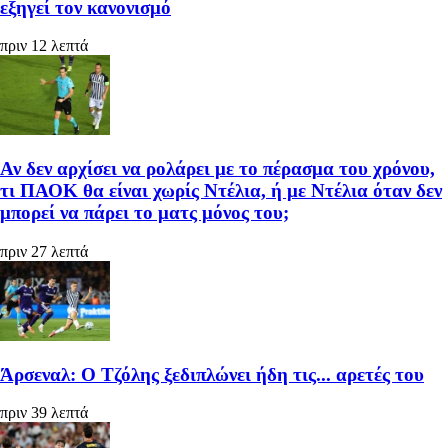
εξηγεί τον κανονισμό
πριν 12 λεπτά
Αν δεν αρχίσει να ρολάρει με το πέρασμα του χρόνου,
τι ΠΑΟΚ θα είναι χωρίς Ντέλια, ή με Ντέλια όταν δεν
μπορεί να πάρει το ματς μόνος του;
πριν 27 λεπτά
Άρσεναλ: Ο Τζόλης ξεδιπλώνει ήδη τις... αρετές του
πριν 39 λεπτά