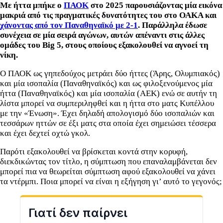
Με ήττα μπήκε ο
ΠΑΟΚ
στο 2025 παρουσιάζοντας μία εικόνα
μακριά από τις πραγματικές δυνατότητες του στο ΟΑΚΑ και
χάνοντας από τον Παναθηναϊκό με 2-1
. Παράλληλα έδωσε
συνέχεια σε μία σειρά αγώνων, αυτών απέναντι στις άλλες
ομάδες του
Big
5, στους οποίους εξακολουθεί να αγνοεί τη
νίκη.
Ο ΠΑΟΚ ως γηπεδούχος μετράει δύο ήττες (Άρης, Ολυμπιακός)
και μία ισοπαλία (Παναθηναϊκός) και ως φιλοξενούμενος μία
ήττα (Παναθηναϊκός) και μία ισοπαλία (ΑΕΚ) ενώ σε αυτήν τη
λίστα μπορεί να συμπεριληφθεί και η ήττα στο ματς Κυπέλλου
με την «Ένωση». Έχει δηλαδή απολογισμό δύο ισοπαλιών και
τεσσάρων ηττών σε έξι ματς στα οποία έχει σημειώσει τέσσερα
και έχει δεχτεί οχτώ γκολ.
Παρότι εξακολουθεί να βρίσκεται κοντά στην κορυφή,
διεκδικώντας τον τίτλο, η σύμπτωση που επαναλαμβάνεται δεν
μπορεί πια να θεωρείται σύμπτωση αφού εξακολουθεί να χάνει
τα ντέρμπι. Ποια μπορεί να είναι η εξήγηση γι’ αυτό το γεγονός;