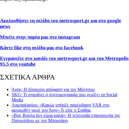
Ακολουθήστε τη σελίδα του metrosport.gr και στο google
news
Μπείτε στην παρέα μας στο instagram
Κάντε like στη σελίδα μας στο facebook
Εγγραφείτε στο κανάλι του metrosport.gr και του Metropolis
95.5 στο youtube
ΣΧΕΤΙΚΑ ΑΡΘΡΑ
Άρης: Η δύσκολη απόφαση για τον Μόντσου
SKG: Τι σημαίνει η συντομογραφία που γεμίζει τα Social
Media
Λαμπαδαρίου: «Κακώς υπήρξε παρέμβαση VAR στο
ακυρωθέν γκολ του Άρη»-Τι είπε ο Σπάθας
«Βρε Βούλα δεν είμαι καλά»: Η τελευταία επικοινωνία της
Πατουλίδου με τον Μπουτάρη