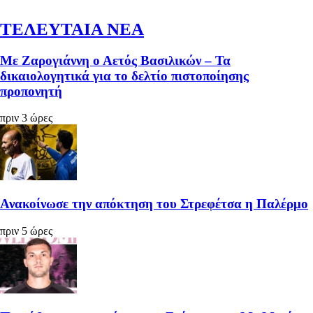
ΤΕΛΕΥΤΑΙΑ ΝΕΑ
Με Ζαρογιάννη ο Αετός Βασιλικών – Τα
δικαιολογητικά για το δελτίο πιστοποίησης
προπονητή
πριν 3 ώρες
Ανακοίνωσε την απόκτηση του Στρεφέτσα η Παλέρμο
πριν 5 ώρες