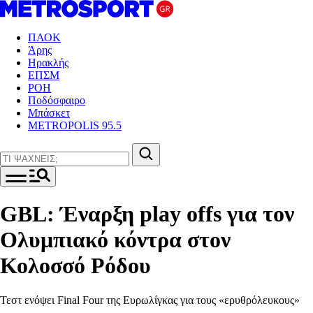
ΠΑΟΚ
Άρης
Ηρακλής
ΕΠΣΜ
ΡΟΗ
Ποδόσφαιρο
Μπάσκετ
METROPOLIS 95.5
GBL: Έναρξη play offs για τον
Ολυμπιακό κόντρα στον
Κολοσσό Ρόδου
Τεστ ενόψει Final Four της Ευρωλίγκας για τους «ερυθρόλευκους»