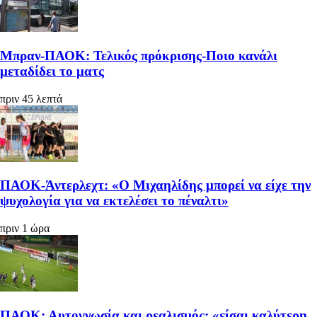
Μπραν-ΠΑΟΚ: Τελικός πρόκρισης-Ποιο κανάλι
μεταδίδει το ματς
πριν 45 λεπτά
ΠΑΟΚ-Άντερλεχτ: «Ο Μιχαηλίδης μπορεί να είχε την
ψυχολογία για να εκτελέσει το πέναλτι»
πριν 1 ώρα
ΠΑΟΚ: Αυτογνωσία και ρεαλισμός: «είσαι καλύτερη