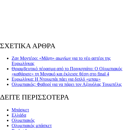
ΣΧΕΤΙΚΑ ΑΡΘΡΑ
Ζαν Μοντέρο: «Μάχη» αιωνίων για το νέο αστέρι της
Ευρωλίγκας
Θριαμβευτικό πέρασμα από το Πριγκηπάτο: Ο Ολυμπιακός
«καθάρισε» τη Μονακό και έκλεισε θέση στο final 4
Ευρωλίγκα: Η Ντουμπάι πάει για διπλό «μπαμ»
Ολυμπιακός: Φαβορί για να πάρει τον Αζουόλας Τουμπέλις
ΔΕΙΤΕ ΠΕΡΙΣΣΟΤΕΡΑ
Μπάσκετ
Ελλάδα
Ολυμπιακός
Ολυμπιακός μπάσκετ