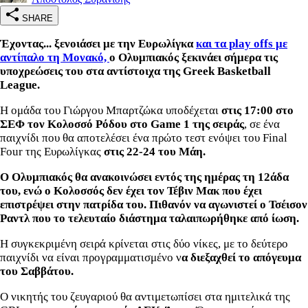
SHARE
Έχοντας... ξενοιάσει με την Ευρωλίγκα
και τα play offs με
αντίπαλο τη Μονακό,
ο Ολυμπιακός ξεκινάει σήμερα τις
υποχρεώσεις του στα αντίστοιχα της Greek Basketball
League.
Η ομάδα του Γιώργου Μπαρτζώκα υποδέχεται
στις 17:00 στο
ΣΕΦ τον Κολοσσό Ρόδου στο Game 1 της σειράς
, σε ένα
παιχνίδι που θα αποτελέσει ένα πρώτο τεστ ενόψει του Final
Four της Ευρωλίγκας
στις 22-24 του Μάη.
Ο Ολυμπιακός θα ανακοινώσει εντός της ημέρας τη 12άδα
του, ενώ ο Κολοσσός δεν έχει τον Τέβιν Μακ που έχει
επιστρέψει στην πατρίδα του. Πιθανόν να αγωνιστεί ο Τσέισον
Ραντλ που το τελευταίο διάστημα ταλαιπωρήθηκε από ίωση.
Η συγκεκριμένη σειρά κρίνεται στις δύο νίκες, με το δεύτερο
παιχνίδι να είναι προγραμματισμένο ν
α διεξαχθεί το απόγευμα
του Σαββάτου.
Ο νικητής του ζευγαριού θα αντιμετωπίσει στα ημιτελικά της