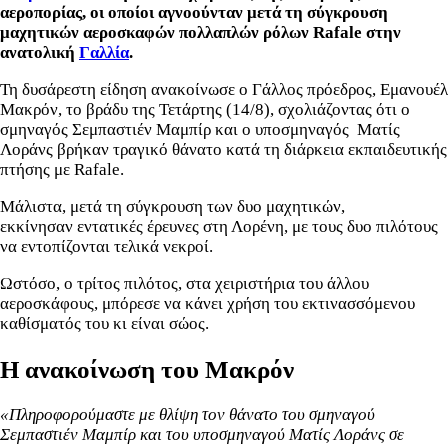
αεροπορίας, οι οποίοι αγνοούνταν μετά τη σύγκρουση
μαχητικών αεροσκαφών πολλαπλών ρόλων Rafale στην
ανατολική
Γαλλία
.
Τη δυσάρεστη είδηση ανακοίνωσε ο Γάλλος πρόεδρος, Εμανουέλ
Μακρόν, το βράδυ της Τετάρτης (14/8), σχολιάζοντας ότι ο
σμηναγός
Σεμπαστιέν Μαμπίρ και ο υποσμηναγός
Ματίς
Λοράνς βρήκαν τραγικό θάνατο κατά τη
διάρκεια εκπαιδευτικής
πτήσης με Rafale.
Μάλιστα, μετά τη
σύγκρουση των δυο μαχητικών,
εκκίνησαν
εντατικές έρευνες στη Λορένη, με τους δυο πιλότους
να εντοπίζονται τελικά νεκροί.
Ωστόσο, ο τρίτος
πιλότος, στα χειριστήρια του άλλου
αεροσκάφους, μπόρεσε να κάνει χρήση του εκτινασσόμενου
καθίσματός του κι είναι σώος.
Η ανακοίνωση του Μακρόν
«Πληροφορούμαστε με θλίψη τον θάνατο του σμηναγού
Σεμπαστιέν Μαμπίρ και του υποσμηναγού Ματίς Λοράνς σε