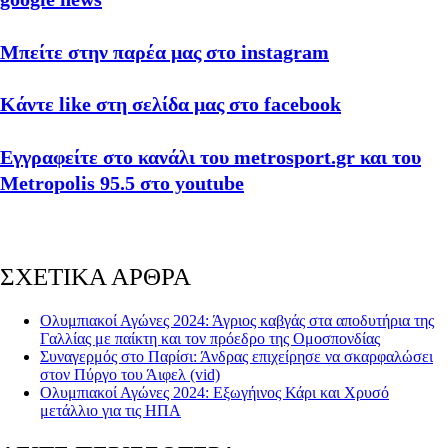
Μπείτε στην παρέα μας στο instagram
Κάντε like στη σελίδα μας στο facebook
Εγγραφείτε στο κανάλι του metrosport.gr και του
Metropolis 95.5 στο youtube
ΣΧΕΤΙΚΑ ΑΡΘΡΑ
Ολυμπιακοί Αγώνες 2024: Άγριος καβγάς στα αποδυτήρια της
Γαλλίας με παίκτη και τον πρόεδρο της Ομοσπονδίας
Συναγερμός στο Παρίσι: Άνδρας επιχείρησε να σκαρφαλώσει
στον Πύργο του Άιφελ (vid)
Ολυμπιακοί Αγώνες 2024: Εξωγήινος Κάρι και Χρυσό
μετάλλιο για τις ΗΠΑ