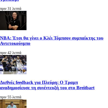
πριν 31 λεπτά
ΝΒΑ: Έτσι θα γίνει ο Κλέι Τόμπσον συμπαίκτης του
Αντετοκούνμπο
πριν 42 λεπτά
Διεθνές feedback για Πλεύρη: Ο Τραμπ
αναδημοσίευσε τη συνέντευξή του στο Breitbart
πριν 55 λεπτά