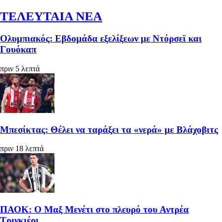
ΤΕΛΕΥΤΑΙΑ ΝΕΑ
Ολυμπιακός: Εβδομάδα εξελίξεων με Ντόρσεϊ και
Γουόκαπ
πριν 5 λεπτά
Μπεσίκτας: Θέλει να ταράξει τα «νερά» με Βλάχοβιτς
πριν 18 λεπτά
ΠΑΟΚ: Ο Μαξ Μενέτι στο πλευρό του Αντρέα
Τρινκιέρι