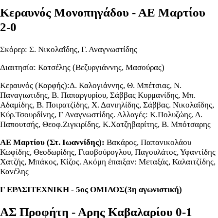
Κεραυνός Μονοπηγάδου - ΑΕ Μαρτίου
2-0
Σκόρερ: Σ. Νικολαΐδης, Γ. Αναγνωστίδης
Διαιτησία: Κατσέλης (Βεζυργιάννης, Μασούρας)
Κεραυνός (Καρφής):Δ. Καλογιάννης, Θ. Μπέτσιας, Ν.
Παναγιωτιδης, Β. Παπαργυρίου, Σάββας Κυρμανίδης, Μπ.
Αδαμίδης, Β. Ποιρατζίδης, Χ. Δανιηλίδης, Σάββας. Νικολαΐδης,
Κύρ.Τσουρδίνης, Γ Αναγνωστίδης. Αλλαγές: Κ.Πολυζώης, Δ.
Παπουτσής, Θεοφ.Ζιγκιρίδης, Κ.Χατζηβαρίτης, Β. Μπότσαρης
ΑΕ Μαρτίου (Στ. Ιωαννίδης):
Βακάρος, Παπανικολάου
Κωφίδης, Θεοδωρίδης, Γιαοβούρογλου, Παγουλάτος, Υφαντίδης
Χατζής, Μπάκος, Κίζος. Ακόμη έπαιξαν: Μεταξάς, Καλαιτζίδης,
Κανέλης
Γ ΕΡΑΣΙΤΕΧΝΙΚΗ - 5ος ΟΜΙΛΟΣ(3η αγωνιστική)
ΑΣ Προφήτη - Αρης Καβαλαρίου 0-1