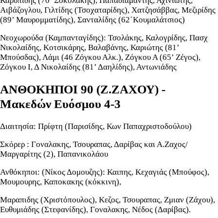
Καρυπίδης (70’ Σοκολάκης), Παπαδιαμάντης, Αχινιώτης,
Αιβάζογλου, Γιλτίδης (Τσοχαταρίδης), Χατζησάββας, Μεζιρίδης
(89’ Μαυρομματίδης), Σανταλίδης (62΄Κουμαλάτσιος)
Νεοχωρούδα (Καμπανταγίδης): Τσολάκης, Καλογρίδης, Πασχ
Νικολαίδης, Κοτσικάρης, Βαλαβάνης, Καριώτης (81’
Μπούσδας), Λάμι (46 Ζόγκου Αλκ.), Ζόγκου Α (65’ Ζέγος),
Ζόγκου Ι, Δ Νικολαίδης (81’ Δαηλίδης), Αντωνιάδης
ΑΝΘΟΚΗΠΟΙ 90 (Ζ.ΖΑΧΟΥ) -
Μακεδών Ευόσμου 4-3
Διαιτησία: Πρίφτη (Παρισίδης, Κων Παπαχριστοδούλου)
Σκόρερ : Γοναλακης, Τσουραπας, Δαρίβας και Α.Ζαχος/
Μαργαρίτης (2), Παπανικολάου
Ανθόκηποι: (Νίκος Δομουζης): Καιπης, Κεχαγιάς (Μπούφος),
Μουμουρης, Καποκακης (κόκκινη),
Μαραπιδης (Χριστόπουλος), Κεζος, Τσουραπας, Ζμιαν (Ζάχου),
Ευθυμιάδης (Στεφανίδης), Γοναλακης, Νέδος (Δαρίβας).