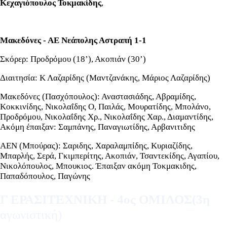
Κεχαγιόπουλος Τοκμακίδης
,
Μακεδόνες - ΑΕ Νεάπολης Αστραπή 1-1
Σκόρερ: Προδρόμου (18’), Ακοπιάν (30’)
Διαιτησία: Κ Λαζαρίδης (Μαντζανάκης, Μάριος Λαζαρίδης)
Μακεδόνες (Πασχόπουλος): Αναστασιάδης, Αβραμίδης,
Κοκκινίδης, Νικολαΐδης Ο, Παιλάς, Μουρατίδης, Μπολάνο,
Προδρόμου, Νικολαΐδης Χρ., Νικολαΐδης Χαρ., Διαμαντίδης,
Ακόμη έπαιξαν: Σαμπάνης, Παναγιωτίδης, Αρβανιτιδης
ΑΕΝ (Μπούρας): Σαριδης, Χαραλαμπίδης, Κυριαζίδης,
Μπαρλής, Σερά, Γκιμπερίτης, Ακοπιάν, Τσαντεκίδης, Αγαπίου,
Νικολόπουλος, Μπουκιος. Έπαιξαν ακόμη Τοκμακιδης,
Παπαδόπουλος, Παγώνης
Γ ΕΡΑΣΙΤΕΧΝΙΚΗ - 4ος ΟΜΙΛΟΣ(3η
αγωνιστική)