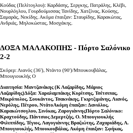
Κούδας (Πελίτογλου): Καρδάσης, Σεργκης, Πατράλης, Κλέβι,
Νουρλόγλου, Γουρδούμισσας Τανίδης, Χατζίνας, Κούσης,
Σαμαράς, Νεκίδης. Ακόμα έπαιξαν: Σταυρίδης, Καρακώτας,
Ανδριάς, Μηλοκώστας, Μοσχάκης.
ΔΟΞΑ ΜΑΛΑΚΟΠΗΣ - Πόρτο Σαλόνικο
2-2
Σκόρερ: Λιανός (36'), Ντάντο (90')/Μπουκουβάλας,
Μπουγιουκλής Ο
Διαιτησία: Μαντζανάκης (Κ Λαζαρίδης, Μάριος
Λαζαρίδης)Δόξα: Χαραλαμπάκης Κυρίτσης, Τσέτσιπας,
Μικρόπολος, Σουκάντος, Τσακνάκης, Γκιρτζιμάνης, Λιανός,
Νερόλης, Πέτρου, ΝτάτοΑκόμη έπαιξαν: Δανιόλος,
Καρακώτσογλου, Σινόκας, ΖαρογιάννηςΠόρτο Σαλόνικο:
Κραχτούδης, Πάντσιος Δεμερτζής, Ο. Μπουγιουκλής
Φιλιππίδης, Τέγιος, Λαγογιάννης Βραζιώτης, Ζαχαριάδης, Α.
Μπουγιουκλής, Μπουκουβάλας, Ακόμη έπαιξαν: Σφήκας,