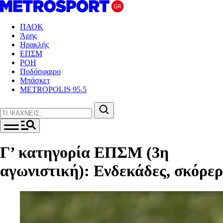
ΠΑΟΚ
Άρης
Ηρακλής
ΕΠΣΜ
ΡΟΗ
Ποδόσφαιρο
Μπάσκετ
METROPOLIS 95.5
Γ’ κατηγορία ΕΠΣΜ (3η
αγωνιστική): Ενδεκάδες, σκόρερ