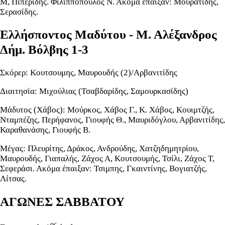
Μ, Πιπερίδης. Φιλιπποπουλος Ν. Ακόμα έπαιξαν: Μουρατίδης,
Σερασίδης.
Ελλήσποντος Μαδύτου - Μ. Αλέξανδρος
Δήμ. Βόλβης 1-3
Σκόρερ: Κουτσουμης, Μαυρουδής (2)/Αρβανιτίδης
Διαιτησία: Μιχούλιας (Τσαβδαρίδης, Σαμουρκασίδης)
Μάδυτος (Χάβος): Μούρκος, Χάβος Γ., Κ. Χάβος, Κουιμτζής,
Νταμπέζης, Περήφανος, Γιουφής Θ., Μαυριδόγλου, Αρβανιτίδης,
Καραθανάσης, Γιουφής Β.
Μέγας: Πλευρίτης, Δράκος, Ανδρούδης, Χατζηδημητρίου,
Μαυρουδής, Γιαπαλής, Ζάχος Α, Κουτσουμής, Τσίλι, Ζάχος Τ,
Σεφεράσι. Ακόμα έπαιξαν: Τσιμπης, Γκαιντίνης, Βογιατζής,
Λίτσας.
ΑΓΩΝΕΣ ΣΑΒΒΑΤΟΥ
ος