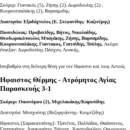
Σκόρερ: Γιανακός (5), Ζήσης (2), Δωροδουλης (2) ,
Κουρουτσαλάκης (2), Βαρσαμιδης.
Διαιτησία: Εξαδάχτυλος (Ε. Στεφανίδης- Καζινέρης)
Ποσειδώνας: Προβατίδης, Βήτος, Νικολαίδης,
Θεοδωρακόπουλος Μπαγάκης, Ζήσης, Βαρσαμίδης,
Κουρουτσαλάκης, Γιαννακος, Γαιτσίδης, Τσόλης.
Ακόμα
έπαιξαν: Δωροδούλης Πάσχου, Λουκής,
Ισοβαθμία στη δεύτερη θέση για τον Ηφαιστο και τους Αετούς
Ηφαιστος Θέρμης - Ατρόμητος Αγίας
Παρασκευής 3-1
Σκόρερ: Οικονόμου (2), Μιχελακάκης/Καρυπίδης
Διαιτησία: Μοσχούτης (Βεζυργιάννης- Κοιμτζίδης)
Ηφαιστος (Σαρακατσάνης): Τζανέτος, Παλλάδας. Θαάσσινος,
Γασπαράτος, Λασκαράτος Τσίγγας, Χριστοδούλου, Οικονομου,