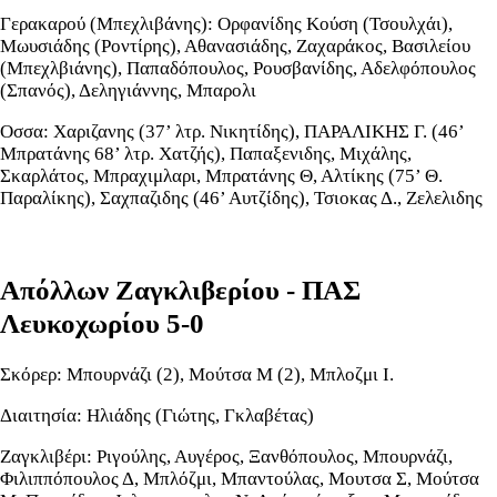
Γερακαρού (Μπεχλιβάνης): Ορφανίδης Κούση (Τσουλχάι),
Μωυσιάδης (Ροντίρης), Αθανασιάδης, Ζαχαράκος, Βασιλείου
(Μπεχλβιάνης), Παπαδόπουλος, Ρουσβανίδης, Αδελφόπουλος
(Σπανός), Δεληγιάννης, Μπαρολι
Οσσα: Χαριζανης (37’ λτρ. Νικητίδης), ΠΑΡΑΛΙΚΗΣ Γ. (46’
Μπρατάνης 68’ λτρ. Χατζής), Παπαξενιδης, Μιχάλης,
Σκαρλάτος, Μπραχιμλαρι, Μπρατάνης Θ, Αλτίκης (75’ Θ.
Παραλίκης), Σαχπαζιδης (46’ Αυτζίδης), Τσιοκας Δ., Ζελελιδης
Απόλλων Ζαγκλιβερίου - ΠΑΣ
Λευκοχωρίου 5-0
Σκόρερ: Μπουρνάζι (2), Μούτσα Μ (2), Μπλοζμι Ι.
Διαιτησία: Ηλιάδης (Γιώτης, Γκλαβέτας)
Ζαγκλιβέρι: Ριγούλης, Αυγέρος, Ξανθόπουλος, Μπουρνάζι,
Φιλιππόπουλος Δ, Μπλόζμι, Μπαντούλας, Μουτσα Σ, Μούτσα