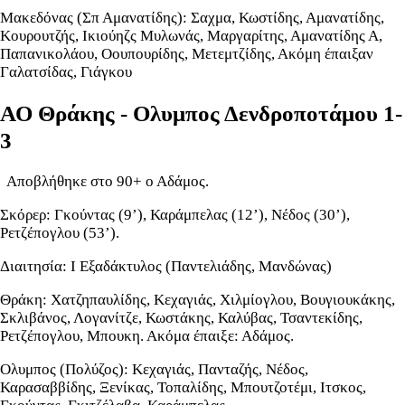
Μακεδόνας (Σπ Αμανατίδης): Σαχμα, Κωστίδης, Αμανατίδης,
Κουρουτζής, Ικιούηζς Μυλωνάς, Μαργαρίτης, Αμανατίδης Α,
Παπανικολάου, Οουπουρίδης, Μετεμτζίδης, Ακόμη έπαιξαν
Γαλατσίδας, Γιάγκου
ΑΟ Θράκης - Ολυμπος Δενδροποτάμου 1-
3
Αποβλήθηκε στο 90+ ο Αδάμος.
Σκόρερ: Γκούντας (9’), Καράμπελας (12’), Νέδος (30’),
Ρετζέπογλου (53’).
Διαιτησία: Ι Εξαδάκτυλος (Παντελιάδης, Μανδώνας)
Θράκη: Χατζηπαυλίδης, Κεχαγιάς, Χιλμίογλου, Βουγιουκάκης,
Σκλιβάνος, Λογανίτζε, Κωστάκης, Καλύβας, Τσαντεκίδης,
Ρετζέπογλου, Μπουκη. Ακόμα έπαιξε: Αδάμος.
Ολυμπος (Πολύζος): Κεχαγιάς, Πανταζής, Νέδος,
Καρασαββίδης, Ξενίκας, Τοπαλίδης, Μπουτζοτέμι, Ιτσκος,