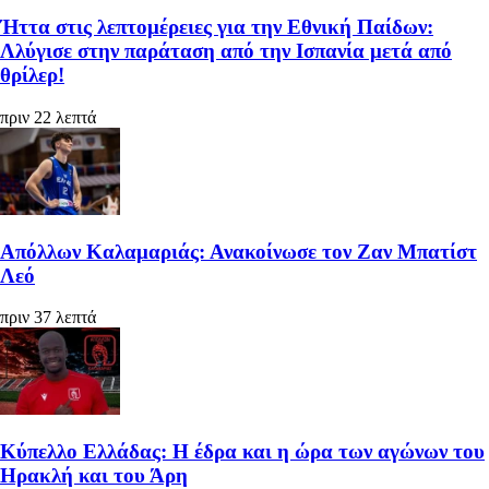
Ήττα στις λεπτομέρειες για την Εθνική Παίδων:
Λλύγισε στην παράταση από την Ισπανία μετά από
θρίλερ!
πριν 22 λεπτά
Απόλλων Καλαμαριάς: Ανακοίνωσε τον Ζαν Μπατίστ
Λεό
πριν 37 λεπτά
Κύπελλο Ελλάδας: Η έδρα και η ώρα των αγώνων του
Ηρακλή και του Άρη