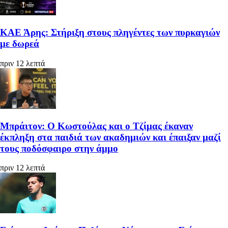
ΚΑΕ Άρης: Στήριξη στους πληγέντες των πυρκαγιών
με δωρεά
πριν 12 λεπτά
Μπράιτον: Ο Κωστούλας και ο Τζίμας έκαναν
έκπληξη στα παιδιά των ακαδημιών και έπαιξαν μαζί
τους ποδόσφαιρο στην άμμο
πριν 12 λεπτά