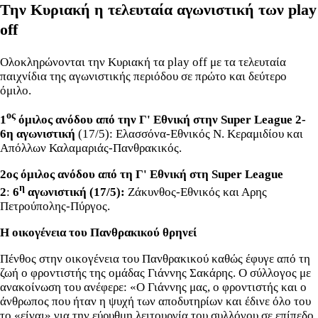
Την Κυριακή η τελευταία αγωνιστική των play
off
Ολοκληρώνονται την Κυριακή τα play off με τα τελευταία
παιχνίδια της αγωνιστικής περιόδου σε πρώτο και δεύτερο
όμιλο.
ος
1
όμιλος ανόδου από την Γ' Εθνική στην Super League 2-
6η αγωνιστική
(17/5): Ελασσόνα-Εθνικός Ν. Κεραμιδίου και
Απόλλων Καλαμαριάς-Πανθρακικός.
2ος όμιλος ανόδου από τη Γ' Εθνική στη Super League
η
2
:
6
αγωνιστική (17/5):
Ζάκυνθος-Εθνικός και Αρης
Πετρούπολης-Πύργος.
H oικογένεια του Πανθρακικού θρηνεί
Πένθος στην οικογένεια του Πανθρακικού καθώς έφυγε από τη
ζωή ο φροντιστής της ομάδας Γιάννης Σακάρης. Ο σύλλογος με
ανακοίνωση του ανέφερε: «Ο Γιάννης μας, ο φροντιστής και ο
άνθρωπος που ήταν η ψυχή των αποδυτηρίων και έδινε όλο του
το «είναι» για την εύρυθμη λειτουργία του συλλόγου σε επίπεδο