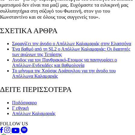
ιματισμού δεν είναι πια μαζί μας. Ευχόμαστε τα ειλικρινή μας
συλλυπητήρια στη σύζυγό του Φωτεινή, στον γιο του
Κωνσταντίνο και σε όλους τους συγγενείς του».
ΣΧΕΤΙΚΑ ΑΡΘΡΑ
Σφραγίζει την άνοδο ο Απόλλων Καλαμαριάς στην Ελασσόνα
Ένα βαθμό από τη SL2 ο Απόλλων Καλαμαριάς: Οι διαιτητές
των αγώνων της Τετάρτης
Ανοδος για τον Πανθρακικό-Ετοιμος να πανηγυρίσει ο
Απόλλων-Ενδεκάδες και βαθμολογία
Το μήνυμα της Χρύσας Αράπογλου για την άνοδο του
Απόλλωνα Καλαμαριάς
ΔΕΙΤΕ ΠΕΡΙΣΣΟΤΕΡΑ
Ποδόσφαιρο
Γ εθνική
Απόλλων Καλαμαριάς
FOLLOW US