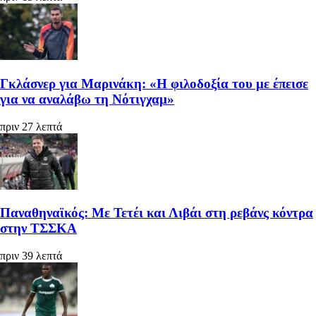
Γκλάσνερ για Μαρινάκη: «Η φιλοδοξία του με έπεισε
για να αναλάβω τη Νότιγχαμ»
πριν 27 λεπτά
Παναθηναϊκός: Με Τετέι και Λιβάι στη ρεβάνς κόντρα
στην ΤΣΣΚΑ
πριν 39 λεπτά