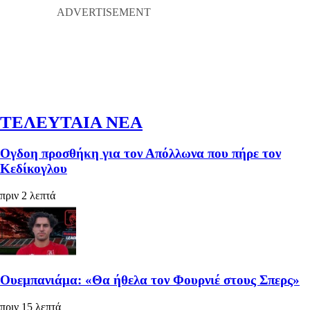
ΤΕΛΕΥΤΑΙΑ ΝΕΑ
Ογδοη προσθήκη για τον Απόλλωνα που πήρε τον
Κεδίκογλου
πριν 2 λεπτά
Ουεμπανιάμα: «Θα ήθελα τον Φουρνιέ στους Σπερς»
πριν 15 λεπτά