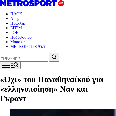
ΠΑΟΚ
Άρης
Ηρακλής
ΕΠΣΜ
ΡΟΗ
Ποδόσφαιρο
Μπάσκετ
METROPOLIS 95.5
«Όχι» του Παναθηναϊκού για
«ελληνοποίηση» Ναν και
Γκραντ