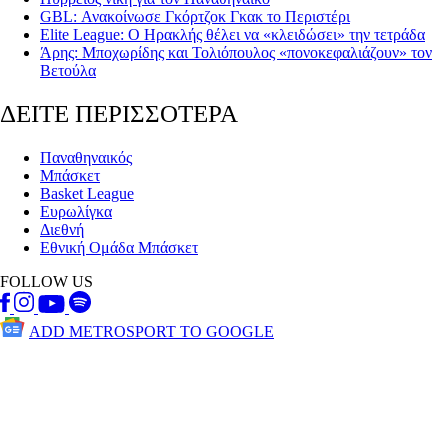
GBL: Ανακοίνωσε Γκόρτζοκ Γκακ το Περιστέρι
Elite League: Ο Ηρακλής θέλει να «κλειδώσει» την τετράδα
Άρης: Μποχωρίδης και Τολιόπουλος «πονοκεφαλιάζουν» τον
Βετούλα
ΔΕΙΤΕ ΠΕΡΙΣΣΟΤΕΡΑ
Παναθηναικός
Μπάσκετ
Basket League
Ευρωλίγκα
Διεθνή
Εθνική Ομάδα Μπάσκετ
FOLLOW US
ADD METROSPORT TO GOOGLE