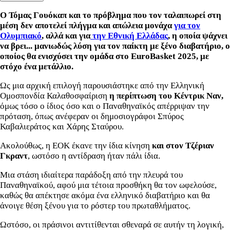
Ο Τόμας Γουόκαπ και το πρόβλημα που τον ταλαιπωρεί στη
μέση δεν αποτελεί πλήγμα και απώλεια μονάχα
για τον
Ολυμπιακό
, αλλά και για
την Εθνική Ελλάδας
, η οποία ψάχνει
να βρει... μανιωδώς λύση για τον παίκτη με ξένο διαβατήριο, ο
οποίος θα ενισχύσει την ομάδα στο EuroBasket 2025, με
στόχο ένα μετάλλιο.
Ως μια αρχική επιλογή παρουσιάστηκε από την Ελληνική
Ομοσπονδία Καλαθοσφαίριση
η περίπτωση του Κέντρικ Ναν,
όμως τόσο ο ίδιος όσο και ο Παναθηναϊκός απέρριψαν την
πρόταση, όπως ανέφεραν οι δημοσιογράφοι Σπύρος
Καβαλιεράτος και Χάρης Σταύρου.
Ακολούθως, η ΕΟΚ έκανε την ίδια κίνηση
και στον Τζέριαν
Γκραντ
, ωστόσο η αντίδραση ήταν πάλι ίδια.
Μια στάση ιδιαίτερα παράδοξη από την πλευρά του
Παναθηναϊκού, αφού μια τέτοια προσθήκη θα τον ωφελούσε,
καθώς θα απέκτησε ακόμα ένα ελληνικό διαβατήριο και θα
άνοιγε θέση ξένου για το ρόστερ του πρωταθλήματος.
Ωστόσο, οι πράσινοι αντιτίθενται σθεναρά σε αυτήν τη λογική,