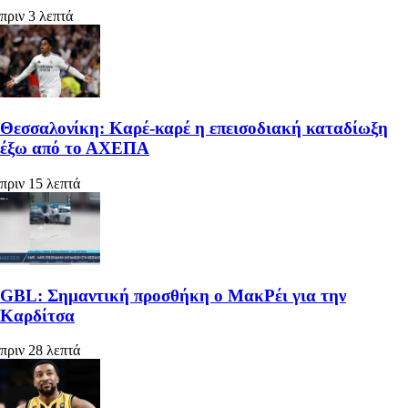
πριν 3 λεπτά
Θεσσαλονίκη: Καρέ-καρέ η επεισοδιακή καταδίωξη
έξω από το ΑΧΕΠΑ
πριν 15 λεπτά
GBL: Σημαντική προσθήκη ο ΜακΡέι για την
Καρδίτσα
πριν 28 λεπτά