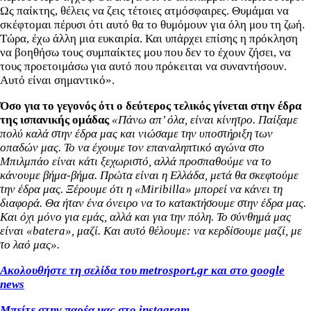
Ως παίκτης, θέλεις να ζεις τέτοιες ατμόσφαιρες. Θυμάμαι να
σκέφτομαι πέρυσι ότι αυτό θα το θυμόμουν για όλη μου τη ζωή.
Τώρα, έχω άλλη μια ευκαιρία. Και υπάρχει επίσης η πρόκληση
να βοηθήσω τους συμπαίκτες μου που δεν το έχουν ζήσει, να
τους προετοιμάσω για αυτό που πρόκειται να συναντήσουν.
Αυτό είναι σημαντικό».
Όσο για το γεγονός ότι ο δεύτερος τελικός γίνεται στην έδρα
της ισπανικής ομάδας
«Πάνω απ’ όλα, είναι κίνητρο. Παίξαμε
πολύ καλά στην έδρα μας και νιώσαμε την υποστήριξη των
οπαδών μας. Το να έχουμε τον επαναληπτικό αγώνα στο
Μπιλμπάο είναι κάτι ξεχωριστό, αλλά προσπαθούμε να το
κάνουμε βήμα-βήμα. Πρώτα είναι η Ελλάδα, μετά θα σκεφτούμε
την έδρα μας. Ξέρουμε ότι η «Miribilla» μπορεί να κάνει τη
διαφορά. Θα ήταν ένα όνειρο να το κατακτήσουμε στην έδρα μας.
Και όχι μόνο για εμάς, αλλά και για την πόλη. Το σύνθημά μας
είναι «batera», μαζί. Και αυτό θέλουμε: να κερδίσουμε μαζί, με
το λαό μας».
Ακολουθήστε τη σελίδα του metrosport.gr και στο google
news
Μπείτε στην παρέα μας στο instagram