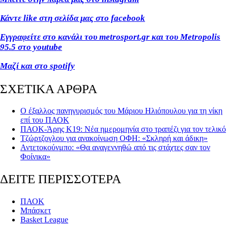
Κάντε like στη σελίδα μας στο facebook
Εγγραφείτε στο κανάλι του metrosport.gr και του Metropolis
95.5 στο youtube
Μαζί και στο spotify
ΣΧΕΤΙΚΑ ΑΡΘΡΑ
Ο έξαλλος πανηγυρισμός του Μάριου Ηλιόπουλου για τη νίκη
επί του ΠΑΟΚ
ΠΑΟΚ-Άρης Κ19: Νέα ημερομηνία στο τραπέζι για τον τελικό
Τζώρτζογλου για ανακοίνωση ΟΦΗ: «Σκληρή και άδικη»
Αντετοκούνμπο: «Θα αναγεννηθώ από τις στάχτες σαν τον
Φοίνικα»
ΔΕΙΤΕ ΠΕΡΙΣΣΟΤΕΡΑ
ΠΑΟΚ
Μπάσκετ
Basket League