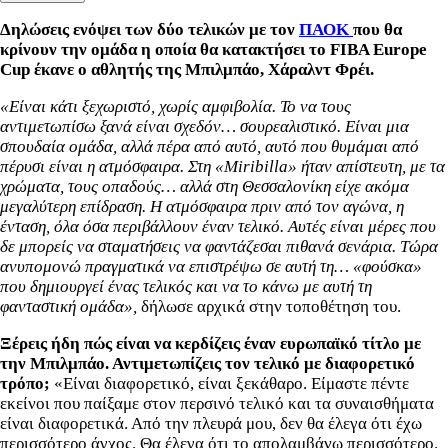
Δηλώσεις ενόψει των δύο τελικών με τον
ΠΑΟΚ
που θα
κρίνουν την ομάδα η οποία θα κατακτήσει το FIBA Europe
Cup έκανε ο αθλητής της Μπιλμπάο, Χάραλντ Φρέι.
«Είναι κάτι ξεχωριστό, χωρίς αμφιβολία. Το να τους
αντιμετωπίσω ξανά είναι σχεδόν… σουρεαλιστικό. Είναι μια
σπουδαία ομάδα, αλλά πέρα από αυτό, αυτό που θυμάμαι από
πέρυσι είναι η ατμόσφαιρα. Στη «Miribilla» ήταν απίστευτη, με τα
χρώματα, τους οπαδούς… αλλά στη Θεσσαλονίκη είχε ακόμα
μεγαλύτερη επίδραση. Η ατμόσφαιρα πριν από τον αγώνα, η
ένταση, όλα όσα περιβάλλουν έναν τελικό. Αυτές είναι μέρες που
δε μπορείς να σταματήσεις να φαντάζεσαι πιθανά σενάρια. Τώρα
ανυπομονώ πραγματικά να επιστρέψω σε αυτή τη… «φούσκα»
που δημιουργεί ένας τελικός και να το κάνω με αυτή τη
φανταστική ομάδα»,
δήλωσε αρχικά στην τοποθέτηση του.
Ξέρεις ήδη πώς είναι να κερδίζεις έναν ευρωπαϊκό τίτλο με
την Μπιλμπάο. Αντιμετωπίζεις τον τελικό με διαφορετικό
τρόπο;
«Είναι διαφορετικό, είναι ξεκάθαρο. Είμαστε πέντε
εκείνοι που παίξαμε στον περσινό τελικό και τα συναισθήματα
είναι διαφορετικά. Από την πλευρά μου, δεν θα έλεγα ότι έχω
περισσότερο άγχος. Θα έλεγα ότι το απολαμβάνω περισσότερο.