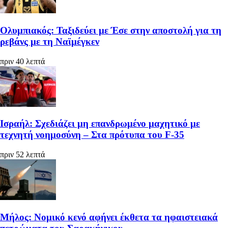
Ολυμπιακός: Ταξιδεύει με Έσε στην αποστολή για τη
ρεβάνς με τη Ναϊμέγκεν
πριν 40 λεπτά
Ισραήλ: Σχεδιάζει μη επανδρωμένο μαχητικό με
τεχνητή νοημοσύνη – Στα πρότυπα του F-35
πριν 52 λεπτά
Μήλος: Νομικό κενό αφήνει έκθετα τα ηφαιστειακά