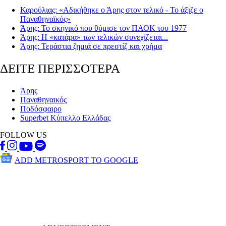
Καρούλιας: «Αδικήθηκε ο Άρης στον τελικό - Το άξιζε ο
Παναθηναϊκός»
Άρης: Το σκηνικό που θύμισε τον ΠΑΟΚ του 1977
Άρης: Η «κατάρα» των τελικών συνεχίζεται...
Άρης: Τεράστια ζημιά σε πρεστίζ και χρήμα
ΔΕΙΤΕ ΠΕΡΙΣΣΟΤΕΡΑ
Άρης
Παναθηναικός
Ποδόσφαιρο
Superbet Κύπελλο Ελλάδας
FOLLOW US
ADD METROSPORT TO GOOGLE