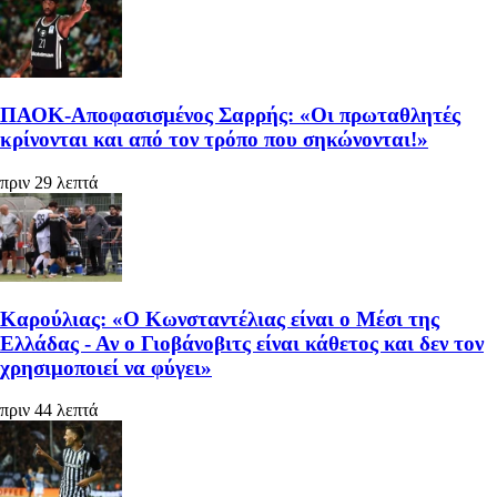
ΠΑΟΚ-Αποφασισμένος Σαρρής: «Οι πρωταθλητές
κρίνονται και από τον τρόπο που σηκώνονται!»
πριν 29 λεπτά
Καρούλιας: «Ο Κωνσταντέλιας είναι ο Μέσι της
Ελλάδας - Αν ο Γιοβάνοβιτς είναι κάθετος και δεν τον
χρησιμοποιεί να φύγει»
πριν 44 λεπτά