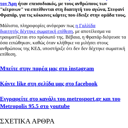
τον Άρη
ήταν επεισοδιακός, με τους ανθρώπους των
"κίτρινων" να επιτίθονται στη διαιτητή του αγώνα, Στεφανί
Φραπάρ, για τις κόκκινες κάρτες που έδειξε στην ομάδα τους.
Μάλιστα, πληροφορίες ανέφεραν πως
η Γαλλίδα
διαιτητής δέχτηκε σωματική επίθεση
, με αποτέλεσμα να
τραυματίζεται στο πρόσωπό της. Βέβαια, η Φραπάρ διέψευσε τα
όσα ειπώθηκαν, καθώς όταν κλήθηκε να μιλήσει στους
ανθρώπους της ΚΕΔ, υποστήριξε ότι δεν δεν δέχτηκε σωματική
επίθεση.
Μπείτε στην παρέα μας στο
instagram
Κάντε
like
στη σελίδα μας στο
facebook
Εγγραφείτε στο κανάλι του metrosport.gr και του
Metropolis 95.5 στο youtube
ΣΧΕΤΙΚΑ ΑΡΘΡΑ