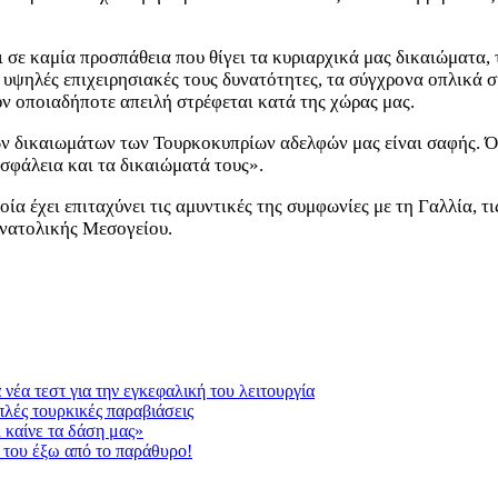
ι σε καμία προσπάθεια που θίγει τα κυριαρχικά μας δικαιώματα,
ς υψηλές επιχειρησιακές τους δυνατότητες, τα σύγχρονα οπλικά 
ν οποιαδήποτε απειλή στρέφεται κατά της χώρας μας.
ων δικαιωμάτων των Τουρκοκυπρίων αδελφών μας είναι σαφής. Όπ
ασφάλεια και τα δικαιώματά τους».
ία έχει επιταχύνει τις αμυντικές της συμφωνίες με τη Γαλλία, τ
 Ανατολικής Μεσογείου.
νέα τεστ για την εγκεφαλική του λειτουργία
πλές τουρκικές παραβιάσεις
 καίνε τα δάση μας»
 του έξω από το παράθυρο!