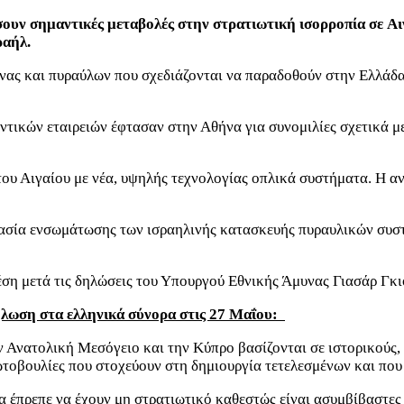
ουν σημαντικές μεταβολές στην στρατιωτική ισορροπία σε Αιγ
ραήλ.
ας και πυραύλων που σχεδιάζονται να παραδοθούν στην Ελλάδα.
υντικών εταιρειών έφτασαν στην Αθήνα για συνομιλίες σχετικά 
ου Αιγαίου με νέα, υψηλής τεχνολογίας οπλικά συστήματα. Η αν
ικασία ενσωμάτωσης των ισραηλινής κατασκευής πυραυλικών συσ
ση μετά τις δηλώσεις του Υπουργού Εθνικής Άμυνας Γιασάρ Γκι
λωση στα ελληνικά σύνορα στις 27 Μαΐου:
 Ανατολική Μεσόγειο και την Κύπρο βασίζονται σε ιστορικούς, ν
ωτοβουλίες που στοχεύουν στη δημιουργία τετελεσμένων και που 
έπρεπε να έχουν μη στρατιωτικό καθεστώς είναι ασυμβίβαστες με