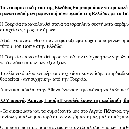
Τα νέα αμυντικά μέσα της Ελλάδας θα μπορούσαν να προκαλέσ
η αναπτυσσόμενη αμυντική συνεργασία της Ελλάδας με το Ισ
Η Τουρκία παρακολουθεί στενά τα ισραηλινά συστήματα αεράμυν
στοιχεία ως προς την άμυνα.
Αξίζει να αναφερθεί ότι ανώτεροι αξιωματούχοι ισραηλινών αμ
τύπου Iron Dome στην Ελλάδα.
Η Τουρκία παρακολουθεί προσεκτικά την ενίσχυση των νησιών τ
νερά» λόγω αυτών των εξελίξεων.
Τα ελληνικά μέσα ενημέρωσης ισχυρίστηκαν επίσης ότι η διαδ
θεωρείται «ανησυχητική» από την Τουρκία.
Aμυντικοί κύκλοι στην Αθήνα ένιωσαν την ανάγκη να λάβουν θέ
Ο Υπουργός Άμυνας Γιασάρ Γκιουλέρ έκανε την ακόλουθη δή
«Τα δικαιώματα και τα συμφέροντά μας στο Αιγαίο Πέλαγος, την
τονίσω για άλλη μια φορά ότι δεν δεχόμαστε μαξιμαλιστικές πρ
Οι δραστηριότητες που στοχεύουν στον εξοπλισμό νησιών που θα 