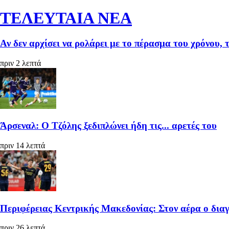
ΤΕΛΕΥΤΑΙΑ ΝΕΑ
Αν δεν αρχίσει να ρολάρει με το πέρασμα του χρόνου, 
πριν 2 λεπτά
Άρσεναλ: Ο Τζόλης ξεδιπλώνει ήδη τις... αρετές του
πριν 14 λεπτά
Περιφέρειας Κεντρικής Μακεδονίας: Στον αέρα ο διαγ
πριν 26 λεπτά