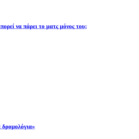
πορεί να πάρει το ματς μόνος του;
ά δρομολόγια»