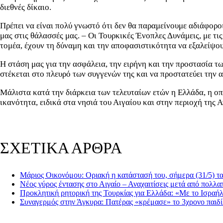
διεθνές δίκαιο.
Πρέπει να είναι πολύ γνωστό ότι δεν θα παραμείνουμε αδιάφορο
μας στις θάλασσές μας. – Οι Τουρκικές Ένοπλες Δυνάμεις, με τι
τομέα, έχουν τη δύναμη και την αποφασιστικότητα να εξαλείψου
Η στάση μας για την ασφάλεια, την ειρήνη και την προστασία τ
στέκεται στο πλευρό των συγγενών της και να προστατεύει την 
Μάλιστα κατά την διάρκεια των τελευταίων ετών η Ελλάδα, η οπο
ικανότητα, ειδικά στα νησιά του Αιγαίου και στην περιοχή της
ΣΧΕΤΙΚΑ ΑΡΘΡΑ
Μάριος Οικονόμου: Οριακή η κατάστασή του, σήμερα (31/5) τα 
Νέος γύρος έντασης στο Αιγαίο – Αναχαιτίσεις μετά από πολλα
Προκλητική ρητορική της Τουρκίας για Ελλάδα: «Με το Ισραήλ
Συναγερμός στην Άγκυρα: Πατέρας «κρέμασε» το 3χρονο παιδί