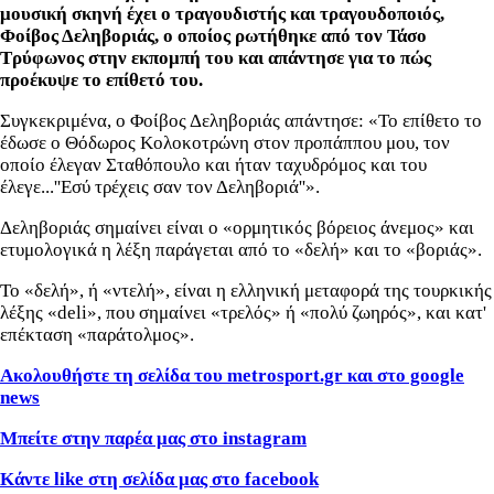
μουσική σκηνή έχει ο τραγουδιστής και τραγουδοποιός,
Φοίβος Δεληβοριάς, ο οποίος ρωτήθηκε από τον Τάσο
Τρύφωνος στην εκπομπή του και απάντησε για το πώς
προέκυψε το επίθετό του.
Συγκεκριμένα, ο Φοίβος Δεληβοριάς απάντησε: «Το επίθετο το
έδωσε ο Θόδωρος Κολοκοτρώνη στον προπάππου μου, τον
οποίο έλεγαν Σταθόπουλο και ήταν ταχυδρόμος και του
έλεγε...''Εσύ τρέχεις σαν τον Δεληβοριά''».
Δεληβοριάς σημαίνει είναι ο «ορμητικός βόρειος άνεμος» και
ετυμολογικά η λέξη παράγεται από το «δελή» και το «βοριάς».
Το «δελή», ή «ντελή», είναι η ελληνική μεταφορά της τουρκικής
λέξης «deli», που σημαίνει «τρελός» ή «πολύ ζωηρός», και κατ'
επέκταση «παράτολμος».
Ακολουθήστε τη σελίδα του metrosport.gr και στο google
news
Μπείτε στην παρέα μας στο instagram
Κάντε like στη σελίδα μας στο facebook