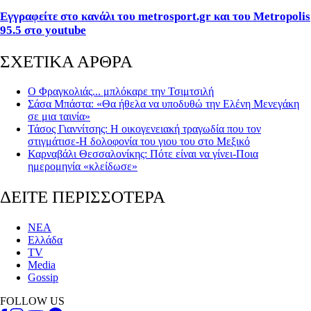
Εγγραφείτε στο κανάλι του metrosport.gr και του Metropolis
95.5 στο youtube
ΣΧΕΤΙΚΑ ΑΡΘΡΑ
Ο Φραγκολιάς... μπλόκαρε την Τσιμτσιλή
Σάσα Μπάστα: «Θα ήθελα να υποδυθώ την Ελένη Μενεγάκη
σε μια ταινία»
Τάσος Γιαννίτσης: Η οικογενειακή τραγωδία που τον
στιγμάτισε-Η δολοφονία του γιου του στo Μεξικό
Καρναβάλι Θεσσαλονίκης: Πότε είναι να γίνει-Ποια
ημερομηνία «κλείδωσε»
ΔΕΙΤΕ ΠΕΡΙΣΣΟΤΕΡΑ
ΝΕΑ
Ελλάδα
TV
Media
Gossip
FOLLOW US