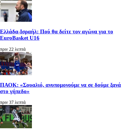
Ελλάδα-Ισραήλ: Πού θα δείτε τον αγώνα για το
EuroBasket U16
πριν 22 λεπτά
ΠΑΟΚ: «Σουαλιό, ανυπομονούμε να σε δούμε ξανά
στο γήπεδο»
πριν 37 λεπτά