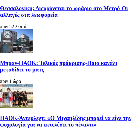
Θεσσαλονίκη: Διευρύνεται το ωράριο στο Μετρό-Οι
αλλαγές στα λεωφορεία
πριν 52 λεπτά
Μπραν-ΠΑΟΚ: Τελικός πρόκρισης-Ποιο κανάλι
μεταδίδει το ματς
πριν 1 ώρα
ΠΑΟΚ-Άντερλεχτ: «Ο Μιχαηλίδης μπορεί να είχε την
ψυχολογία για να εκτελέσει το πέναλτι»