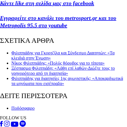
Κάντε like στη σελίδα μας στο facebook
Εγγραφείτε στο κανάλι του metrosport.gr και του
Metropolis 95.5 στο youtube
ΣΧΕΤΙΚΑ ΑΡΘΡΑ
Φιλιππιάδης για Γκορτζίλα και Σύνδεσμο Διαιτητών: «Τα
κλειδιά στην Ένωση»
Νίκος Φιλιππιάδης: «Πολύς θόρυβος για το τίποτα»
Ξέσπασμα Φιλιππιάδη: «Λάθη επί λαθών-Διώξτε τους το
γρηγορότερο από τη διαιτησία»
Φιλιππιάδης για διαιτησίες 1ης αγωνιστικής: «Αποκαρδιωτικά
τα μηνύματα που εισέπραξα»
ΔΕΙΤΕ ΠΕΡΙΣΣΟΤΕΡΑ
Ποδόσφαιρο
FOLLOW US