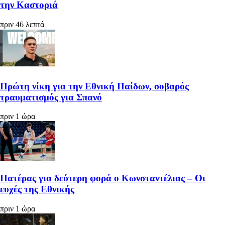
την Καστοριά
πριν 46 λεπτά
Πρώτη νίκη για την Εθνική Παίδων, σοβαρός
τραυματισμός για Σπανό
πριν 1 ώρα
Πατέρας για δεύτερη φορά ο Κωνσταντέλιας – Οι
ευχές της Εθνικής
πριν 1 ώρα