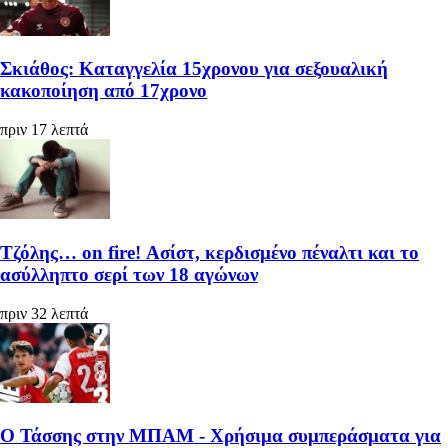
Σκιάθος: Καταγγελία 15χρονου για σεξουαλική
κακοποίηση από 17χρονο
πριν 17 λεπτά
Τζόλης… on fire! Ασίστ, κερδισμένο πέναλτι και το
ασύλληπτο σερί των 18 αγώνων
πριν 32 λεπτά
Ο Τάσσης στην ΜΠΑΜ - Χρήσιμα συμπεράσματα για