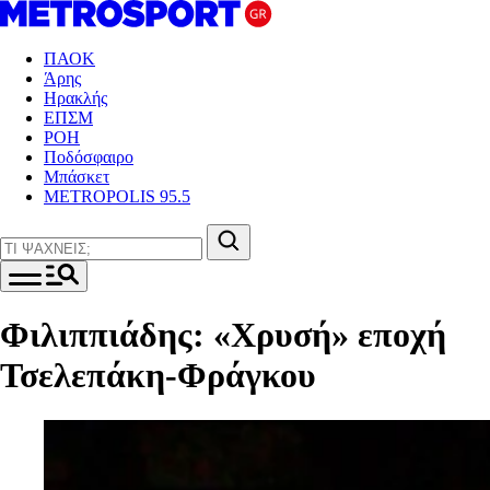
ΠΑΟΚ
Άρης
Ηρακλής
ΕΠΣΜ
ΡΟΗ
Ποδόσφαιρο
Μπάσκετ
METROPOLIS 95.5
Φιλιππιάδης: «Χρυσή» εποχή
Τσελεπάκη-Φράγκου