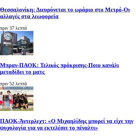
Θεσσαλονίκη: Διευρύνεται το ωράριο στο Μετρό-Οι
αλλαγές στα λεωφορεία
πριν 37 λεπτά
Μπραν-ΠΑΟΚ: Τελικός πρόκρισης-Ποιο κανάλι
μεταδίδει το ματς
πριν 52 λεπτά
ΠΑΟΚ-Άντερλεχτ: «Ο Μιχαηλίδης μπορεί να είχε την
ψυχολογία για να εκτελέσει το πέναλτι»