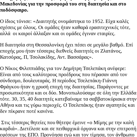
Μακεδονίας για την προσφορά του στη διαιτησία και στο
ποδόσφαιρο.
Ο ίδιος τόνισε: «Διαιτητής ονομάστηκα το 1952. Είχα καλές
σχέσεις με όλους. Οι ομάδες ήταν καθαρά ερασιτεχνικές τότε,
αλλά οι καιροί άλλαξαν και οι ομάδες έγιναν εταιρίες.
Η διαιτησία στη Θεσσαλονίκη έχει πέσει σε μεγάλο βαθμό. Επί
εποχής μου ήταν τέσσερις διεθνείς διαιτητές οι Ζλατάνος,
Κατσόρας, Π, Τσολακίδης, Αντ. Βασσάρας».
Ο Νίκος Φιλιππιάδης για τον Δημήτρη Τσελεπάκη ανέφερε:
Είναι από τους καλύτερους προέδρους που πέρασαν από τον
σύνδεσμο, δουλευταράς. Η περίοδος Τσελεπάκη-Γιάννη
Φράγκου ήταν η χρυσή εποχή της διαιτησίας. Παράγοντες με
προσωπικότητα και οι δύο. Μονοπωλούσαμε σε όλη την Ελλάδα
τότε. 30, 35, 40 διαιτητές κατεβαίναμε τα σαββατοκύριακα στην
Αθήνα και τις γύρω περιοχές. Ο Τσελεπάκης ήταν αγαπητός και
δεν πίκρανε ποτέ κανένα.
Στις τέσσερις θητείες που θήτεψε έμεινε «ο Μίμης με την καλή
καρδιά». Διετέλεσε και σε πειθαρχικά όργανα και στην επιτροπή
εφέσεων της ΕΠΟ. Προνόησα εγώ και τον τίμησα, τον άνθρωπο