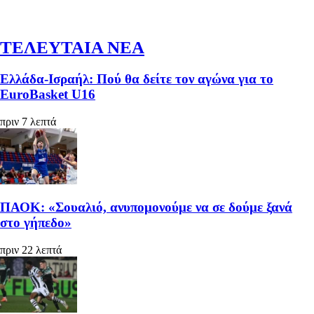
ΤΕΛΕΥΤΑΙΑ ΝΕΑ
Ελλάδα-Ισραήλ: Πού θα δείτε τον αγώνα για το
EuroBasket U16
πριν 7 λεπτά
ΠΑΟΚ: «Σουαλιό, ανυπομονούμε να σε δούμε ξανά
στο γήπεδο»
πριν 22 λεπτά