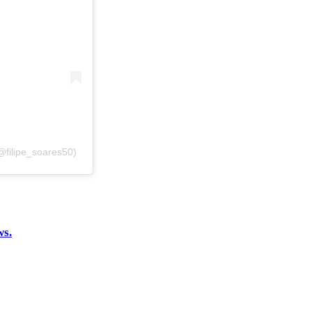
@filipe_soares50)
ws.