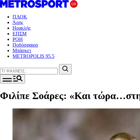
ΠΑΟΚ
Άρης
Ηρακλής
ΕΠΣΜ
ΡΟΗ
Ποδόσφαιρο
Μπάσκετ
METROPOLIS 95.5
Φιλίπε Σοάρες: «Και τώρα…στ