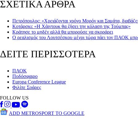
ΣΧΕΤΙΚΑ ΑΡΘΡΑ
Πετρόπουλος: «Χρειάζονται χρόνο Μορόν και Σαμάτα, διαβάζει 
Κοτάρσκι: «Η Χάιντουκ θα ζήσει την κόλαση της Τούμπας»
Κράτησε το μηδέν αλλά θα μπορούσε να σκοράρει
Ο ρεαλισμός του Λουτσέσκου μέχρι τώρα πάει τον ΠΑΟΚ μπ
ΔΕΙΤΕ ΠΕΡΙΣΣΟΤΕΡΑ
ΠΑΟΚ
Ποδόσφαιρο
Europa Conference League
Φιλίπε Σοάρες
FOLLOW US
ADD METROSPORT TO GOOGLE