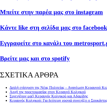
Μπείτε στην παρέα μας στο instagram
Κάντε like στη σελίδα μας στο facebook
Εγγραφείτε στο κανάλι του metrosport.g
Βρείτε μας και στο spotify
ΣΧΕΤΙΚΑ ΑΡΘΡΑ
Διπλή ενίσχυση της Νέας Πολιτείας – Ανανέωση Κεραυνού Κο
Αρχή της προετοιμασίας στον Κεραυνό Κολχικού
Συνεχίζουν μαζί Κεραυνός Κολχικού και Αδαμίδης
Κεραυν ός Κολχικού: Για δεύτερη χρονιά συνεχίζει ο Σουκάντο