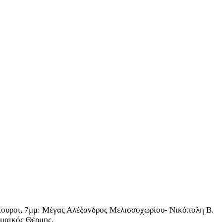
κίουροι, 7μμ: Μέγας Αλέξανδρος Μελισσοχωρίου- Νικόπολη Β.
μαικός Θέρμης.