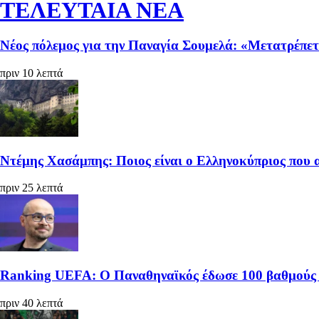
ΤΕΛΕΥΤΑΙΑ ΝΕΑ
Νέος πόλεμος για την Παναγία Σουμελά: «Μετατρέπετ
πριν 10 λεπτά
Ντέμης Χασάμπης: Ποιος είναι ο Ελληνοκύπριος που α
πριν 25 λεπτά
Ranking UEFA: Ο Παναθηναϊκός έδωσε 100 βαθμούς κ
πριν 40 λεπτά