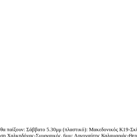
ια θα παίξουν: Σάββατο 5.30μμ (πλαστικό): Μακεδονικός Κ19-Σ
ηση Χαλκηδόνας-Σμυρναικός, 6μμ: Αργοναύτης Καλαμαριάς-Θερ