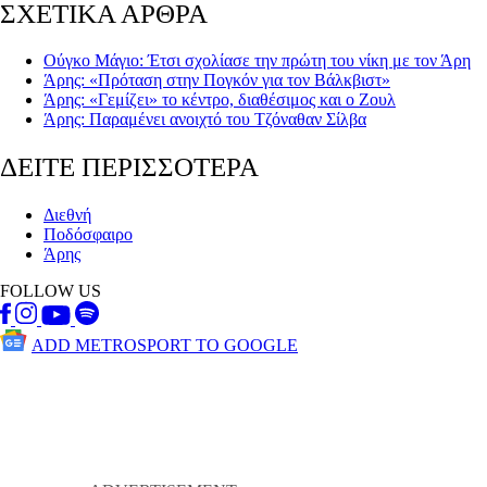
ΣΧΕΤΙΚΑ ΑΡΘΡΑ
Ούγκο Μάγιο: Έτσι σχολίασε την πρώτη του νίκη με τον Άρη
Άρης: «Πρόταση στην Πογκόν για τον Βάλκβιστ»
Άρης: «Γεμίζει» το κέντρο, διαθέσιμος και ο Ζουλ
Άρης: Παραμένει ανοιχτό του Τζόναθαν Σίλβα
ΔΕΙΤΕ ΠΕΡΙΣΣΟΤΕΡΑ
Διεθνή
Ποδόσφαιρο
Άρης
FOLLOW US
ADD METROSPORT TO GOOGLE