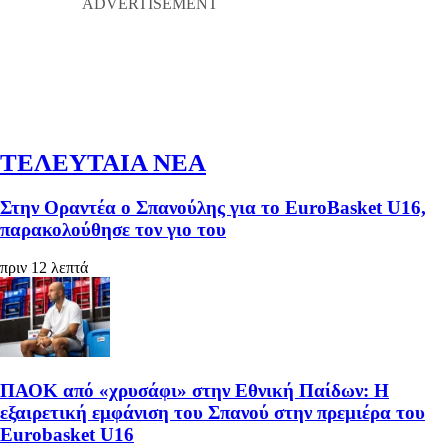
ΤΕΛΕΥΤΑΙΑ ΝΕΑ
Στην Οραντέα ο Σπανούλης για το EuroBasket U16,
παρακολούθησε τον γιο του
πριν 12 λεπτά
ΠΑΟΚ από «χρυσάφι» στην Εθνική Παίδων: Η
εξαιρετική εμφάνιση του Σπανού στην πρεμιέρα του
Eurobasket U16