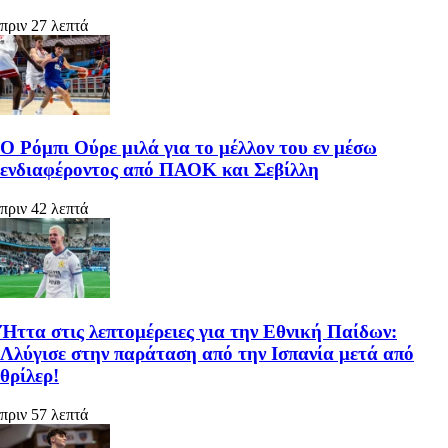
πριν 27 λεπτά
Ο Ρόμπι Ούρε μιλά για το μέλλον του εν μέσω
ενδιαφέροντος από ΠΑΟΚ και Σεβίλλη
πριν 42 λεπτά
Ήττα στις λεπτομέρειες για την Εθνική Παίδων:
Λλύγισε στην παράταση από την Ισπανία μετά από
θρίλερ!
πριν 57 λεπτά