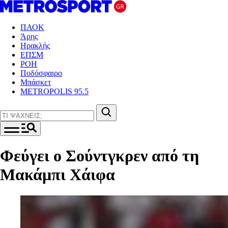
ΠΑΟΚ
Άρης
Ηρακλής
ΕΠΣΜ
ΡΟΗ
Ποδόσφαιρο
Μπάσκετ
METROPOLIS 95.5
Φεύγει ο Σούντγκρεν από τη
Μακάμπι Χάιφα