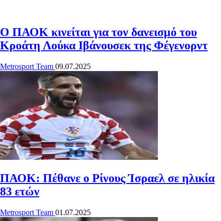
O ΠΑΟΚ κινείται για τον δανεισμό του
Κροάτη Λούκα Ιβάνουσεκ της Φέγενορντ
Metrosport Team
09.07.2025
ΠΑΟΚ: Πέθανε ο Ρίνους Ίσραελ σε ηλικία
83 ετών
Metrosport Team
01.07.2025