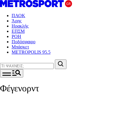
ΠΑΟΚ
Άρης
Ηρακλής
ΕΠΣΜ
ΡΟΗ
Ποδόσφαιρο
Μπάσκετ
METROPOLIS 95.5
Φέγενορντ