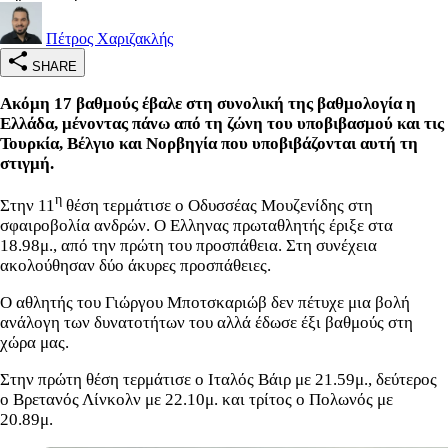
Πέτρος Χαριζακλής
SHARE
Ακόμη 17 βαθμούς έβαλε στη συνολική της βαθμολογία η
Ελλάδα, μένοντας πάνω από τη ζώνη του υποβιβασμού και τις
Τουρκία, Βέλγιο και Νορβηγία που υποβιβάζονται αυτή τη
στιγμή.
η
Στην 11
θέση τερμάτισε ο Οδυσσέας Μουζενίδης στη
σφαιροβολία ανδρών. Ο Ελληνας πρωταθλητής έριξε στα
18.98μ., από την πρώτη του προσπάθεια. Στη συνέχεια
ακολούθησαν δύο άκυρες προσπάθειες.
Ο αθλητής του Γιώργου Μποτσκαριώβ δεν πέτυχε μια βολή
ανάλογη των δυνατοτήτων του αλλά έδωσε έξι βαθμούς στη
χώρα μας.
Στην πρώτη θέση τερμάτισε ο Ιταλός Βάιρ με 21.59μ., δεύτερος
ο Βρετανός Λίνκολν με 22.10μ. και τρίτος ο Πολωνός με
20.89μ.