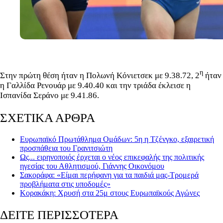
η
Στην πρώτη θέση ήταν η Πολωνή Κόνιετσεκ με 9.38.72, 2
ήταν
η Γαλλίδα Ρενουάρ με 9.40.40 και την τριάδα έκλεισε η
Ισπανίδα Σεράνο με 9.41.86.
ΣΧΕΤΙΚΑ ΑΡΘΡΑ
Ευρωπαϊκό Πρωτάθλημα Ομάδων: 5η η Τζένγκο, εξαιρετική
προσπάθεια του Γρανιτσιώτη
Ως... ειρηνοποιός έρχεται ο νέος επικεφαλής της πολιτικής
ηγεσίας του Αθλητισμού, Γιάννης Οικονόμου
Σακοράφα: «Είμαι περήφανη για τα παιδιά μας-Τρομερά
προβλήματα στις υποδομές»
Κορακάκη: Χρυσή στα 25μ στους Ευρωπαϊκούς Αγώνες
ΔΕΙΤΕ ΠΕΡΙΣΣΟΤΕΡΑ