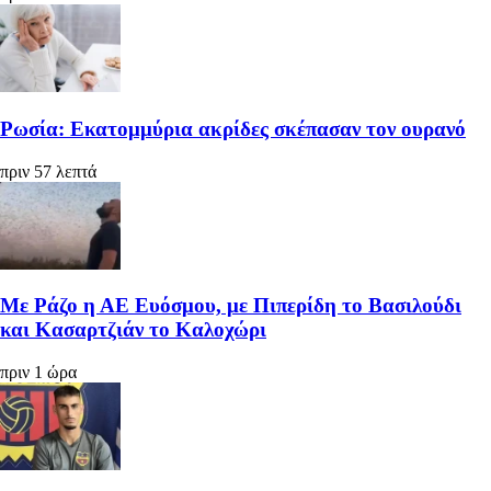
Ρωσία: Εκατομμύρια ακρίδες σκέπασαν τον ουρανό
πριν 57 λεπτά
Με Ράζο η ΑΕ Ευόσμου, με Πιπερίδη το Βασιλούδι
και Κασαρτζιάν το Καλοχώρι
πριν 1 ώρα