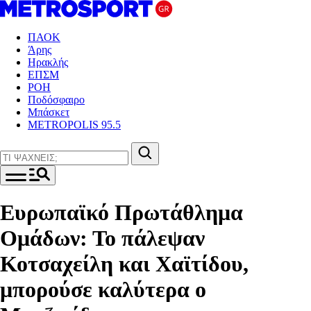
ΠΑΟΚ
Άρης
Ηρακλής
ΕΠΣΜ
ΡΟΗ
Ποδόσφαιρο
Μπάσκετ
METROPOLIS 95.5
Ευρωπαϊκό Πρωτάθλημα
Ομάδων: Το πάλεψαν
Κοτσαχείλη και Χαϊτίδου,
μπορούσε καλύτερα ο