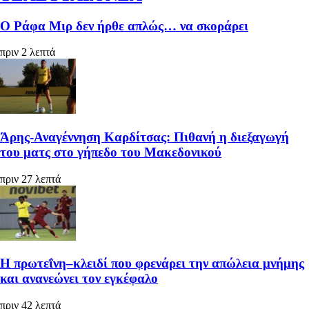
Ο Ράφα Μιρ δεν ήρθε απλώς… να σκοράρει
πριν 2 λεπτά
Άρης-Αναγέννηση Καρδίτσας: Πιθανή η διεξαγωγή
του ματς στο γήπεδο του Μακεδονικού
πριν 27 λεπτά
Η πρωτεΐνη–κλειδί που φρενάρει την απώλεια μνήμης
και ανανεώνει τον εγκέφαλο
πριν 42 λεπτά