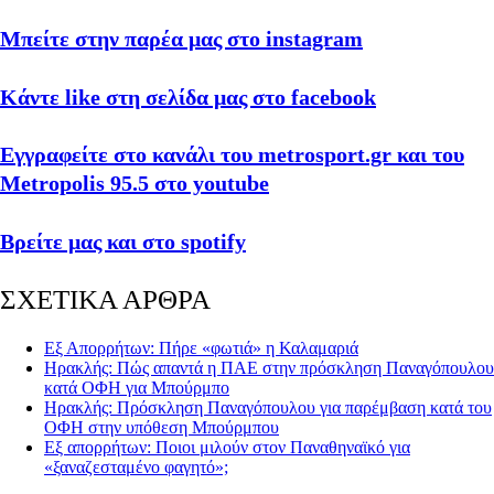
Μπείτε στην παρέα μας στο instagram
Κάντε like στη σελίδα μας στο facebook
Εγγραφείτε στο κανάλι του metrosport.gr και του
Metropolis 95.5 στο youtube
Βρείτε μας και στο spotify
ΣΧΕΤΙΚΑ ΑΡΘΡΑ
Εξ Απορρήτων: Πήρε «φωτιά» η Καλαμαριά
Ηρακλής: Πώς απαντά η ΠΑΕ στην πρόσκληση Παναγόπουλου
κατά ΟΦΗ για Μπούρμπο
Ηρακλής: Πρόσκληση Παναγόπουλου για παρέμβαση κατά του
ΟΦΗ στην υπόθεση Μπούρμπου
Εξ απορρήτων: Ποιοι μιλούν στον Παναθηναϊκό για
«ξαναζεσταμένο φαγητό»;