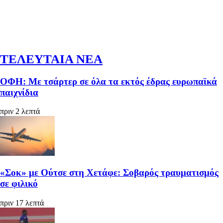
ΤΕΛΕΥΤΑΙΑ ΝΕΑ
ΟΦΗ: Με τσάρτερ σε όλα τα εκτός έδρας ευρωπαϊκά
παιχνίδια
πριν 2 λεπτά
«Σοκ» με Ούτσε στη Χετάφε: Σοβαρός τραυματισμός
σε φιλικό
πριν 17 λεπτά