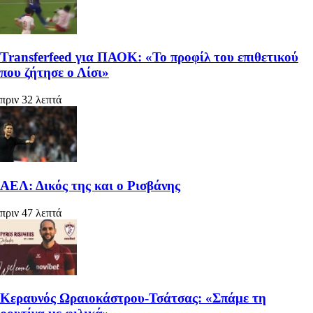
Transferfeed για ΠΑΟΚ: «Το προφίλ του επιθετικού
που ζήτησε ο Λίσι»
πριν 32 λεπτά
ΑΕΛ: Δικός της και ο Ρισβάνης
πριν 47 λεπτά
Κεραυνός Ωραιοκάστρου-Τσάτσας: «Σπάμε τη