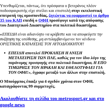
Υπενθυμίζεται, πάντως, ότι πρόσφατα
ο βετεράνος πλέον
ποδοσφαιριστής είχε στείλει και επιστολή
στην εκτελεστική
επιτροπή
της ομοσπονδίας,
ζητώντας να εφαρμοστεί το άρθρο
35 του ΚΑΠ
επειδή ο
ΟΦΗ
προσέφυγε κατά της απόφασης
του Διαιτητικού Δικαστηρίου στα πολιτικά δικαστήρια.
«
ΕΠΕΙΔΗ είναι αδιανόητο να κρύβεστε και να αποφεύγετε την
συζήτηση της υπόθεσης, μη αντιλαμβανόμενοι τον κίνδυνο
ΟΡΙΣΤΙΚΗΣ ΚΑΤΑΛΥΣΗΣ ΤΟΥ ΑΥΤΟΔΙΟΙΚΗΤΟΥ!
ΕΠΕΙΔΗ αποτελεί ΠΡΟΚΛΗΣΗ Η ΑΝΙΣΗ
ΜΕΤΑΧΕΙΡΙΣΗ ΤΩΝ ΠΑΕ, καθώς για τον ίδιο λόγο της
παράνομης προσφυγής στα πολιτικά δικαστήρια, Η ΕΠΟ
ΤΙΜΩΡΗΣΕ ΤΟΝ ΗΡΑΚΛΗ ΚΑΙ ΕΘΕΛΟΤΥΦΛΕΙ ΓΙΑ
ΤΟΝ ΟΦΗ!»,
έγραφε μεταξύ των άλλων στην επιστολή.
Ο Μπούρμπος έπαιξε για 4 σχεδόν χρόνια στον ΟΦΗ,
καταγράφοντας 99 συμμετοχές.
Ακολουθήστε τη σελίδα του metrosport.gr και στο
google news