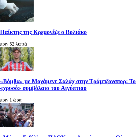
Παίκτης της Κρεμονέζε ο Βολιάκο
πριν 52 λεπτά
«Βόμβα» με Μοχάμεντ Σαλάχ στην Τράμπζονσπορ: Το
«χρυσό» συμβόλαιο του Αιγύπτιου
πριν 1 ώρα