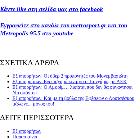
Κάντε like στη σελίδα μας στο facebook
Εγγραφείτε στο κανάλι του metrosport.gr και του
Metropolis 95.5 στο youtube
ΣΧΕΤΙΚΑ ΑΡΘΡΑ
Εξ απορρήτων: Οι όβερ 2 προπονητές του Μονεμβασιώτη
Εξ απορρήτων: Εχει ισχυρό κίνητρο ο Τσιγγάρας με ΑΕΚ
Εξ απορρήτων: Ο Αμορίμ… λυπάται που δεν θα συναντήσει
Ντεσπόντοφ
Εξ απορρήτων: Kαι με τη βούλα της Εφέσεων ο Λουτσέσκου
μάλωνε... μόνος του!
ΔΕΙΤΕ ΠΕΡΙΣΣΟΤΕΡΑ
Εξ απορρήτων
Παρασκήνια