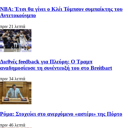
ΝΒΑ: Έτσι θα γίνει ο Κλέι Τόμπσον συμπαίκτης του
Αντετοκούνμπο
πριν 21 λεπτά
Διεθνές feedback για Πλεύρη: Ο Τραμπ
αναδημοσίευσε τη συνέντευξή του στο Breitbart
πριν 34 λεπτά
Ρόμα: Στοχεύει στο ανερχόμενο «αστέρι» της Πόρτο
πριν 46 λεπτά