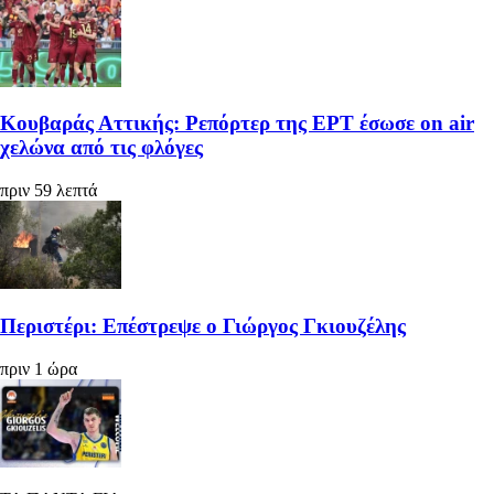
Κουβαράς Αττικής: Ρεπόρτερ της ΕΡΤ έσωσε on air
χελώνα από τις φλόγες
πριν 59 λεπτά
Περιστέρι: Επέστρεψε ο Γιώργος Γκιουζέλης
πριν 1 ώρα