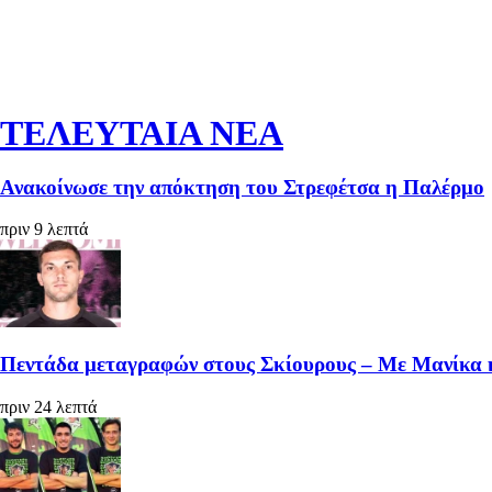
ΤΕΛΕΥΤΑΙΑ ΝΕΑ
Ανακοίνωσε την απόκτηση του Στρεφέτσα η Παλέρμο
πριν 9 λεπτά
Πεντάδα μεταγραφών στους Σκίουρους – Με Μανίκα 
πριν 24 λεπτά