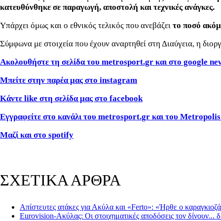
κατευθύνθηκε σε παραγωγή, αποστολή και τεχνικές ανάγκες.
Υπάρχει όμως και ο εθνικός τελικός που ανεβάζει
το ποσό ακόμ
Σύμφωνα με στοιχεία που έχουν αναρτηθεί στη Διαύγεια, η διοργ
Ακολουθήστε τη σελίδα του metrosport.gr και στο google ne
Μπείτε στην παρέα μας στο instagram
Κάντε like στη σελίδα μας στο facebook
Εγγραφείτε στο κανάλι του metrosport.gr και του Metropolis
Μαζί και στο spotify
ΣΧΕΤΙΚΑ ΑΡΘΡΑ
Απίστευτες ατάκες για Ακύλα και «Ferto»: «Ήρθε ο καραγκιοζ
Eurovision-Ακύλας: Οι στοιχηματικές αποδόσεις τον δίνουν... 