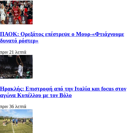
ΠΑΟΚ: Ορεξάτος επέστρεψε ο Μουρ-«Φτιάχνουμε
δυνατό ρόστερ»
πριν 21 λεπτά
Ηρακλής: Επιστροφή από την Ιταλία και focus στον
αγώνα Κυπέλλου με τον Βόλο
πριν 36 λεπτά