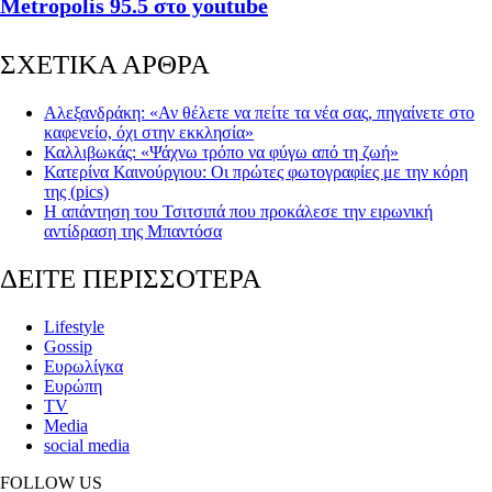
Metropolis 95.5 στο youtube
ΣΧΕΤΙΚΑ ΑΡΘΡΑ
Αλεξανδράκη: «Αν θέλετε να πείτε τα νέα σας, πηγαίνετε στο
καφενείο, όχι στην εκκλησία»
Καλλιβωκάς: «Ψάχνω τρόπο να φύγω από τη ζωή»
Κατερίνα Καινούργιου: Οι πρώτες φωτογραφίες με την κόρη
της (pics)
Η απάντηση του Τσιτσιπά που προκάλεσε την ειρωνική
αντίδραση της Μπαντόσα
ΔΕΙΤΕ ΠΕΡΙΣΣΟΤΕΡΑ
Lifestyle
Gossip
Ευρωλίγκα
Ευρώπη
TV
Media
social media
FOLLOW US