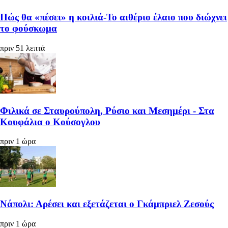
Πώς θα «πέσει» η κοιλιά-Το αιθέριο έλαιο που διώχνει
το φούσκωμα
πριν 51 λεπτά
Φιλικά σε Σταυρούπολη, Ρύσιο και Μεσημέρι - Στα
Κουφάλια ο Κούσογλου
πριν 1 ώρα
Νάπολι: Αρέσει και εξετάζεται ο Γκάμπριελ Ζεσούς
πριν 1 ώρα