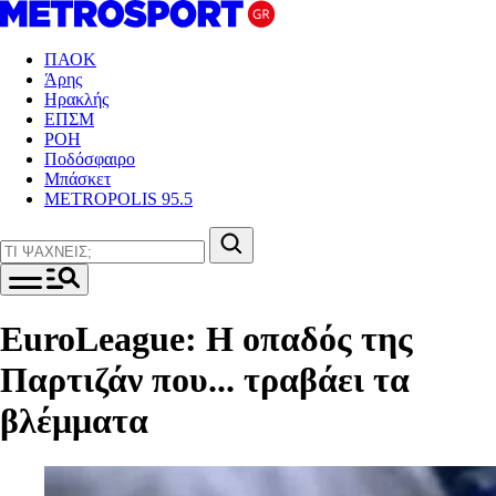
ΠΑΟΚ
Άρης
Ηρακλής
ΕΠΣΜ
ΡΟΗ
Ποδόσφαιρο
Μπάσκετ
METROPOLIS 95.5
EuroLeague: Η οπαδός της
Παρτιζάν που... τραβάει τα
βλέμματα