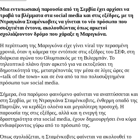
Μια εντυπωσιακή παρουσία από τη Σερβία έχει αρχίσει να
τραβά τα βλέμματα στα social media και στις εξέδρες, με τη
Ντραγκάνα Σταμένκοβιτς να γίνεται το νέο πρόσωπο που
συζητιέται έντονα, ακολουθώντας όπως αρκετοί
σχολιάζουντον δρόμο που χάραξε η Μαριγκόνα.
Η περίπτωση της Μαριγκόνα είχε γίνει viral την περασμένη
χρονιά, όταν η κάμερα την εντόπισε στις εξέδρες του ΣΕΦ, στη
διάρκεια αγώνα του Ολυμπιακός με τη Βιλερμπάν. Το
τηλεοπτικό πλάνο ήταν αρκετό για να εκτοξεύσει τη
δημοτικότητά της, μετατρέποντάς την μέσα σε λίγες ώρες σε
«talk of the town» και σε ένα από τα πιο πολυσυζητημένα
πρόσωπα των social media.
Σήμερα, ένα παρόμοιο φαινόμενο φαίνεται να αναπτύσσεται και
στη Σερβία, με τη Ντραγκάνα Σταμένκοβιτς, ένθερμη οπαδό της
Παρτιζάν, να κερδίζει ολοένα και μεγαλύτερη προσοχή. Η
παρουσία της στις εξέδρες, αλλά και η ενεργή της
δραστηριότητα στα social media, έχουν δημιουργήσει ένα κύμα
ενδιαφέροντος γύρω από το πρόσωπό της.
Όπως σχολιάζεται, η Σταμένκοβιτς φαίνεται να ακολουθεί το