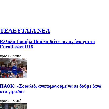
ΤΕΛΕΥΤΑΙΑ ΝΕΑ
Ελλάδα-Ισραήλ: Πού θα δείτε τον αγώνα για το
EuroBasket U16
πριν 12 λεπτά
ΠΑΟΚ: «Σουαλιό, ανυπομονούμε να σε δούμε ξανά
στο γήπεδο»
πριν 27 λεπτά