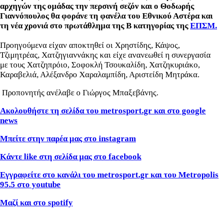
αρχηγών της ομάδας την περσινή σεζόν και ο Θοδωρής
Γιαννόπουλος θα φοράνε τη φανέλα του Εθνικού Αστέρα και
τη νέα χρονιά στο πρωτάθλημα της Β κατηγορίας της
ΕΠΣΜ.
Προηγούμενα είχαν αποκτηθεί οι Χρηστίδης, Κάψος,
Τζιμητρέας, Χατζηγιαννάκης και είχε ανανεωθεί η συνεργασία
με τους Χατζηπρόιο, Σοφοκλή Τσουκαλίδη, Χατζηκυριάκο,
Καραβελιά, Αλέξανδρο Χαραλαμπίδη, Αριστείδη Μητράκα.
Προπονητής ανέλαβε ο Γιώργος Μπαξεβάνης.
Ακολουθήστε τη σελίδα του metrosport.gr και στο google
news
Μπείτε στην παρέα μας στο instagram
Κάντε like στη σελίδα μας στο facebook
Εγγραφείτε στο κανάλι του metrosport.gr και του Metropolis
95.5 στο youtube
Μαζί και στο spotify