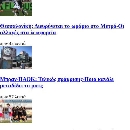
Θεσσαλονίκη: Διευρύνεται το ωράριο στο Μετρό-Οι
αλλαγές στα λεωφορεία
πριν 42 λεπτά
Μπραν-ΠΑΟΚ: Τελικός πρόκρισης-Ποιο κανάλι
μεταδίδει το ματς
πριν 57 λεπτά