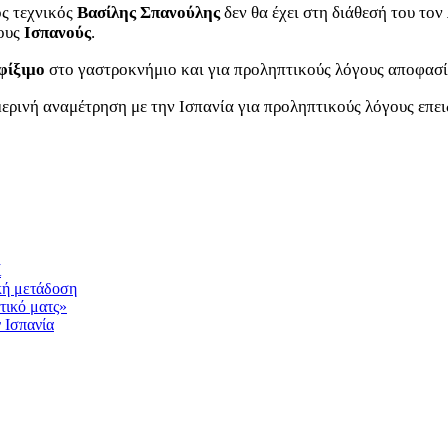
ς τεχνικός
Βασίλης Σπανούλης
δεν θα έχει στη διάθεσή του τον
τους
Ισπανούς
.
φίξιμο
στο γαστροκνήμιο και για προληπτικούς λόγους αποφασί
ερινή αναμέτρηση με την Ισπανία για προληπτικούς λόγους επει
ί
ική μετάδοση
ντικό ματς»
 Ισπανία