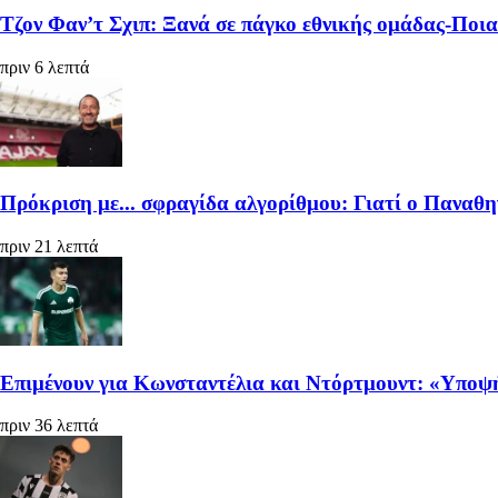
Τζον Φαν’τ Σχιπ: Ξανά σε πάγκο εθνικής ομάδας-Ποι
πριν 6 λεπτά
Πρόκριση με... σφραγίδα αλγορίθμου: Γιατί ο Παναθη
πριν 21 λεπτά
Επιμένουν για Κωνσταντέλια και Ντόρτμουντ: «Υποψή
πριν 36 λεπτά