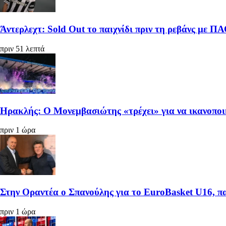
Άντερλεχτ: Sold Out το παιχνίδι πριν τη ρεβάνς με Π
πριν 51 λεπτά
Ηρακλής: Ο Μονεμβασιώτης «τρέχει» για να ικανοπο
πριν 1 ώρα
Στην Οραντέα ο Σπανούλης για το EuroBasket U16, π
πριν 1 ώρα