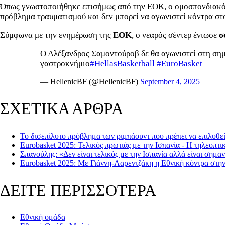
Όπως γνωστοποιήθηκε επισήμως από την ΕΟΚ, ο ομοσπονδιακό
πρόβλημα τραυματισμού και δεν μπορεί να αγωνιστεί κόντρα σ
Σύμφωνα με την ενημέρωση της
ΕΟΚ
, ο νεαρός σέντερ ένιωσε
σ
Ο Αλέξανδρος Σαμοντούροβ δε θα αγωνιστεί στη σημ
γαστροκνήμιο
#HellasBasketball
#EuroBasket
— HellenicBF (@HellenicBF)
September 4, 2025
ΣΧΕΤΙΚΑ ΑΡΘΡΑ
To δισεπίλυτο πρόβλημα των ριμπάουντ που πρέπει να επιλυθε
Eurobasket 2025: Τελικός πρωτιάς με την Ισπανία - Η τηλεοπτ
Σπανούλης: «Δεν είναι τελικός με την Ισπανία αλλά είναι σημα
Eurobasket 2025: Με Γιάννη-Λαρεντζάκη η Εθνική κόντρα στην
ΔΕΙΤΕ ΠΕΡΙΣΣΟΤΕΡΑ
Εθνική ομάδα