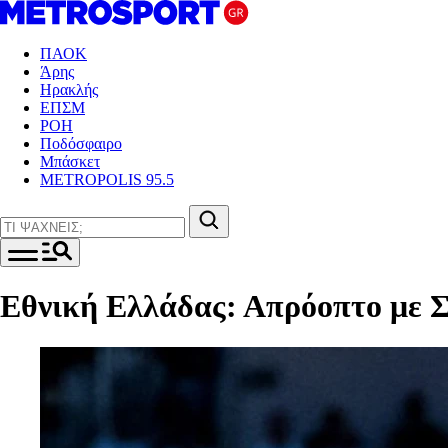
ΠΑΟΚ
Άρης
Ηρακλής
ΕΠΣΜ
ΡΟΗ
Ποδόσφαιρο
Μπάσκετ
METROPOLIS 95.5
Εθνική Ελλάδας: Απρόοπτο με Σ