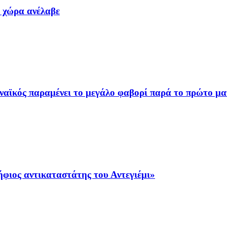
α χώρα ανέλαβε
ναϊκός παραμένει το μεγάλο φαβορί παρά το πρώτο μα
φιος αντικαταστάτης του Αντεγιέμι»