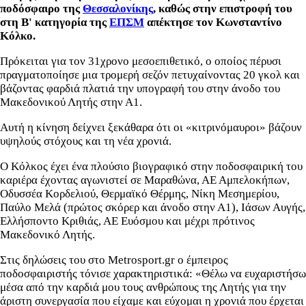
ποδόσφαιρο της
Θεσσαλονίκης
, καθώς στην επιστροφή του
στη Β' κατηγορία της
ΕΠΣΜ
απέκτησε τον Κωνσταντίνο
Κόλκο.
Πρόκειται για τον 31χρονο μεσοεπιθετικό, ο οποίος πέρυσι
πραγματοποίησε μια τρομερή σεζόν πετυχαίνοντας 20 γκολ και
βάζοντας φαρδιά πλατιά την υπογραφή του στην άνοδο του
Μακεδονικού Λητής στην Α1.
Αυτή η κίνηση δείχνει ξεκάθαρα ότι οι «κιτρινόμαυροι» βάζουν
υψηλούς στόχους και τη νέα χρονιά.
Ο Κόλκος έχει ένα πλούσιο βιογραφικό στην ποδοσφαιρική του
καριέρα έχοντας αγωνιστεί σε Μαραθώνα, ΑΕ Αμπελοκήπων,
Οδυσσέα Κορδελιού, Θερμαϊκό Θέρμης, Νίκη Μεσημερίου,
Παύλο Μελά (πρώτος σκόρερ και άνοδο στην Α1), Ιάσων Αυγής,
Ελλήσποντο Κριθιάς, ΑΕ Ευόσμου και μέχρι πρότινος
Μακεδονικό Λητής.
Στις δηλώσεις του στο Metrosport.gr ο έμπειρος
ποδοσφαιριστής τόνισε χαρακτηριστικά: «Θέλω να ευχαριστήσω
μέσα από την καρδιά μου τους ανθρώπους της Λητής για την
άριστη συνεργασία που είχαμε και εύχομαι η χρονιά που έρχεται