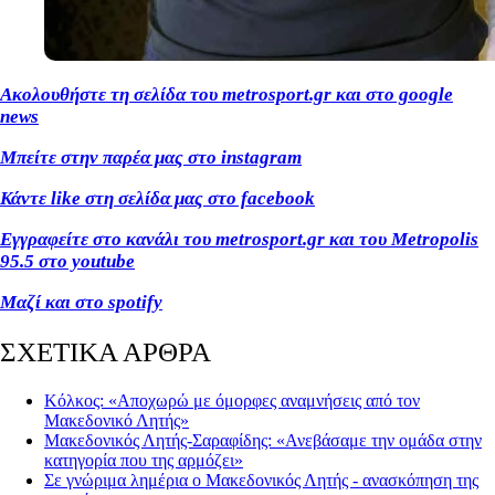
Ακολουθήστε τη σελίδα του metrosport.gr και στο google
news
Μπείτε στην παρέα μας στο instagram
Κάντε like στη σελίδα μας στο facebook
Εγγραφείτε στο κανάλι του metrosport.gr και του Metropolis
95.5 στο youtube
Μαζί και στο spotify
ΣΧΕΤΙΚΑ ΑΡΘΡΑ
Κόλκος: «Αποχωρώ με όμορφες αναμνήσεις από τον
Μακεδονικό Λητής»
Μακεδονικός Λητής-Σαραφίδης: «Ανεβάσαμε την ομάδα στην
κατηγορία που της αρμόζει»
Σε γνώριμα λημέρια ο Μακεδονικός Λητής - ανασκόπηση της