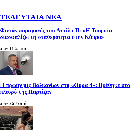
ΤΕΛΕΥΤΑΙΑ ΝΕΑ
Φιντάν παραμονές του Αττίλα ΙΙ: «Η Τουρκία
διασφαλίζει τη σταθερότητα στην Κύπρο»
πριν 11 λεπτά
Η πρώην μις Βαλκανίων στη «Θύρα 4»: Βρέθηκε στο
πλευρό της Παρτίζαν
πριν 26 λεπτά