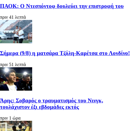
ΠΑΟΚ: Ο Ντεσπόντοφ δουλεύει την επιστροφή του
πριν 41 λεπτά
Σήμερα (9/8) η ματσάρα Τζόλη-Καρέτσα στο Λονδίνο!
πριν 51 λεπτά
Άρης: Σοβαρός ο τραυματισμός του Νινγκ,
τουλάχιστον έξι εβδομάδες εκτός
πριν 1 ώρα