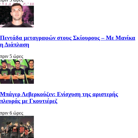
Πεντάδα μεταγραφών στους Σκίουρους – Με Μανίκα
η Διάπλαση
πριν 5 ώρες
Μπάγερ Λεβερκούζεν: Ενίσχυση της αριστερής
πλευράς με Γκουτιέρεζ
πριν 6 ώρες