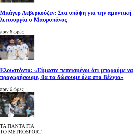
Μπάγερ Λεβερκούζεν: Στα υπόψη για την αμυντική
λειτουργία ο Μαυροπάνος
πριν 6 ώρες
Ελουστόντο: «Είμαστε πεπεισμένοι ότι μπορούμε να
προχωρήσουμε, θα τα δώσουμε όλα στο Βέλγιο»
πριν 6 ώρες
ΤΑ ΠΑΝΤΑ ΓΙΑ
ΤΟ METROSPORT