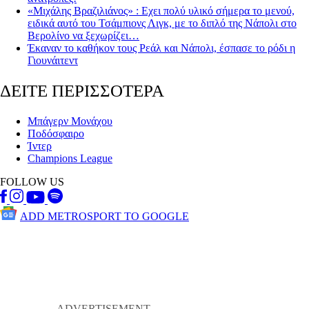
«Μιχάλης Βραζιλιάνος» : Εχει πολύ υλικό σήμερα το μενού,
ειδικά αυτό του Τσάμπιονς Λιγκ, με το διπλό της Νάπολι στο
Βερολίνο να ξεχωρίζει…
Έκαναν το καθήκον τους Ρεάλ και Νάπολι, έσπασε το ρόδι η
Γιουνάιτεντ
ΔΕΙΤΕ ΠΕΡΙΣΣΟΤΕΡΑ
Μπάγερν Μονάχου
Ποδόσφαιρο
Ίντερ
Champions League
FOLLOW US
ADD METROSPORT TO GOOGLE